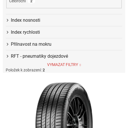
Celoroční
2
Index nosnosti
Index rychlosti
Přilnavost na mokru
RFT - pneumatiky dojezdové
VYMAZAT FILTRY
Položek k zobrazení:
2
V
ý
p
i
s
p
r
o