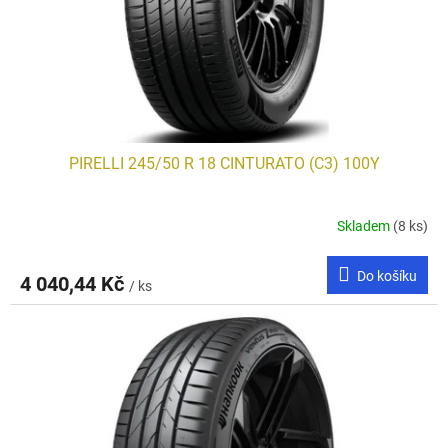
d
u
k
t
ů
PIRELLI 245/50 R 18 CINTURATO (C3) 100Y
Skladem
(8 ks)
Do košíku
4 040,44 Kč
/ ks