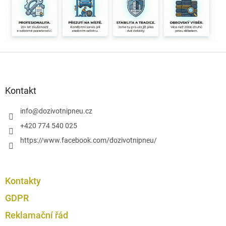
a
c
í
p
r
Z
v
k
á
y
p
v
a
Kontakt
ý
t
p
í
info
@
dozivotnipneu.cz
i
s
+420 774 540 025
u
https://www.facebook.com/dozivotnipneu/
Kontakty
GDPR
Reklamační řád