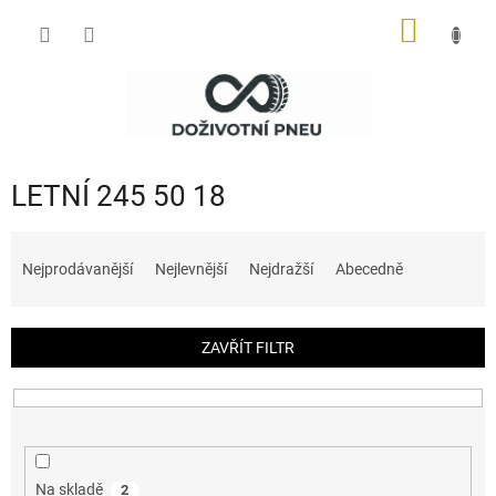
Přejít
NÁKUP
na
obsah
KOŠÍK
LETNÍ 245 50 18
Ř
a
Nejprodávanější
Nejlevnější
Nejdražší
Abecedně
z
e
n
ZAVŘÍT FILTR
í
p
r
o
d
u
Na skladě
2