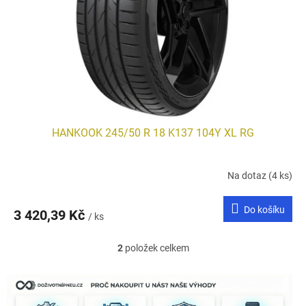
HANKOOK 245/50 R 18 K137 104Y XL RG
Na dotaz
(4 ks)
Do košíku
3 420,39 Kč
/ ks
2
položek celkem
O
v
l
á
d