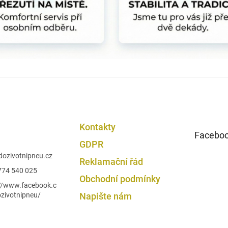
i
s
u
Kontakty
Facebo
GDPR
dozivotnipneu.cz
Reklamační řád
774 540 025
Obchodní podmínky
://www.facebook.c
zivotnipneu/
Napište nám