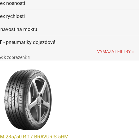
dex nosnosti
ex rychlosti
ilnavost na mokru
T - pneumatiky dojezdové
VYMAZAT FILTRY
k k zobrazení:
1
M 235/50 R 17 BRAVURIS 5HM