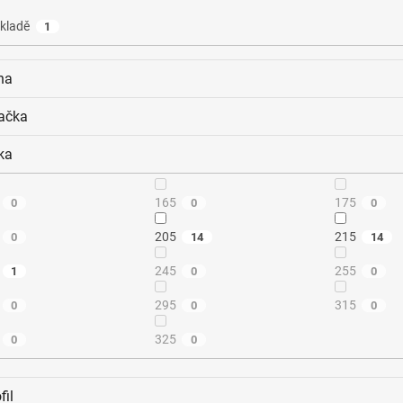
kladě
1
na
ačka
ka
165
175
0
0
0
205
215
0
14
14
245
255
1
0
0
295
315
0
0
0
325
0
0
fil