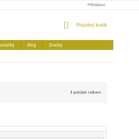
Přihlášení
NÁKUPNÍ
Prázdný košík
KOŠÍK
umatiky
Blog
Značky
1
položek celkem