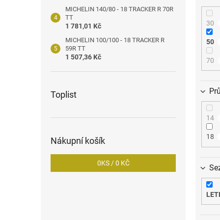
MICHELIN 140/80 - 18 TRACKER R 70R
TT
30
1 781,01 Kč
MICHELIN 100/100 - 18 TRACKER R
50
59R TT
1 507,36 Kč
70
Pr
Toplist
14
18
Nákupní košík
0
KS /
0 KČ
Se
LET