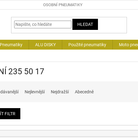
OSOBNÍ PNEUMATIKY
HLEDAT
 Pneumatiky
ALU DISKY
Použité pneumatiky
Moto pne
NÍ 235 50 17
dávanější
Nejlevnější
Nejdražší
Abecedně
ÍT FILTR