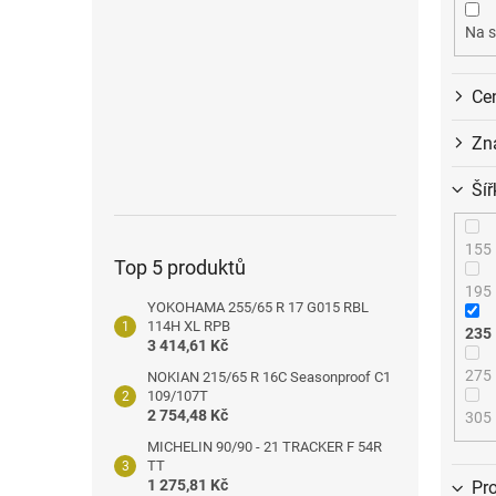
o
n
d
e
Na s
u
l
k
Ce
t
ů
Zn
Šíř
155
Top 5 produktů
195
YOKOHAMA 255/65 R 17 G015 RBL
114H XL RPB
235
3 414,61 Kč
275
NOKIAN 215/65 R 16C Seasonproof C1
109/107T
2 754,48 Kč
305
MICHELIN 90/90 - 21 TRACKER F 54R
TT
1 275,81 Kč
Pro