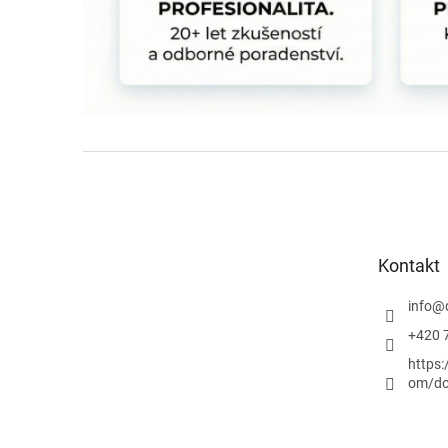
Z
á
p
a
t
Kontakt
í
info
@
+420 
https
om/do