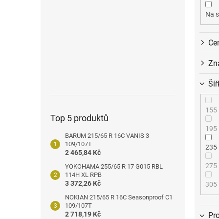
o
n
d
e
Na s
u
l
k
Ce
t
ů
Zn
Šíř
155
Top 5 produktů
195
BARUM 215/65 R 16C VANIS 3
109/107T
235
2 465,84 Kč
275
YOKOHAMA 255/65 R 17 G015 RBL
114H XL RPB
3 372,26 Kč
305
NOKIAN 215/65 R 16C Seasonproof C1
109/107T
2 718,19 Kč
Pro