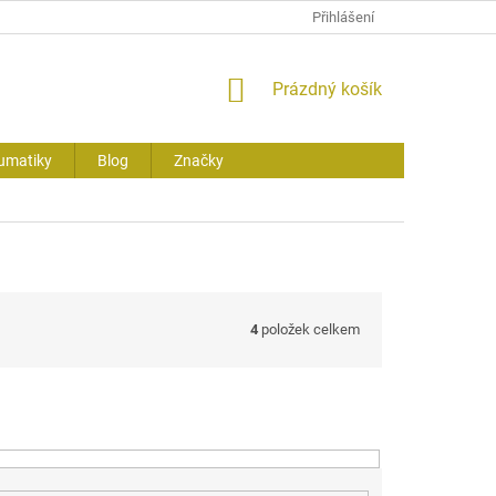
Přihlášení
NÁKUPNÍ
Prázdný košík
KOŠÍK
umatiky
Blog
Značky
4
položek celkem