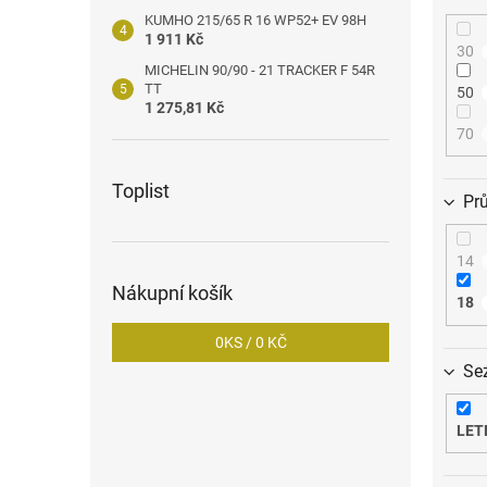
KUMHO 215/65 R 16 WP52+ EV 98H
1 911 Kč
30
MICHELIN 90/90 - 21 TRACKER F 54R
TT
50
1 275,81 Kč
70
Toplist
Pr
14
Nákupní košík
18
0
KS /
0 KČ
Se
LET