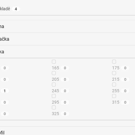
kladě
4
na
ačka
ka
165
175
0
0
0
205
215
0
0
0
245
255
1
0
0
295
315
0
0
0
325
0
0
fil