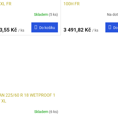
 XL FR
100H FR
Skladem
(5 ks)
Na do
Do košíku
Do
3,55 Kč
3 491,82 Kč
/ ks
/ ks
AN 225/60 R 18 WETPROOF 1
 XL
Skladem
(6 ks)