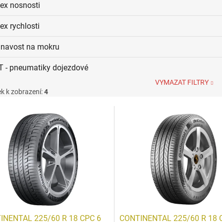
dex nosnosti
ex rychlosti
ilnavost na mokru
T - pneumatiky dojezdové
VYMAZAT FILTRY
k k zobrazení:
4
INENTAL 225/60 R 18 CPC 6
CONTINENTAL 225/60 R 18 