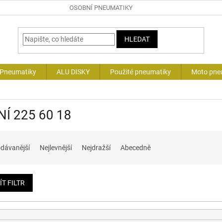
OSOBNÍ PNEUMATIKY
HLEDAT
 Pneumatiky
ALU DISKY
Použité pneumatiky
Moto pne
NÍ 225 60 18
dávanější
Nejlevnější
Nejdražší
Abecedně
ÍT FILTR