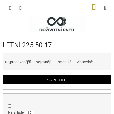
Přejít
NÁKUP
na
obsah
KOŠÍK
LETNÍ 225 50 17
Ř
a
Nejprodávanější
Nejlevnější
Nejdražší
Abecedně
z
e
n
ZAVŘÍT FILTR
í
p
r
o
d
u
Na skladě
10