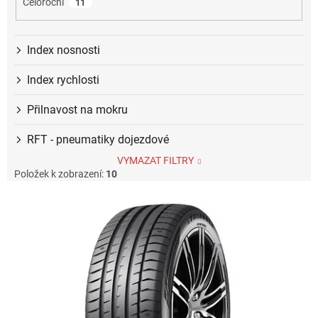
Celoroční
11
Index nosnosti
Index rychlosti
Přilnavost na mokru
RFT - pneumatiky dojezdové
VYMAZAT FILTRY
Položek k zobrazení:
10
V
ý
p
i
s
p
r
o