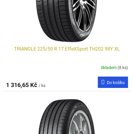
d
u
k
t
ů
TRIANGLE 225/50 R 17 EffeXSport TH202 98Y XL
Skladem
(8 ks)
Do košíku
1 316,65 Kč
/ ks