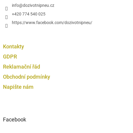
p
í
info
@
dozivotnipneu.cz
i
s
+420 774 540 025
u
https://www.facebook.com/dozivotnipneu/
Kontakty
GDPR
Reklamační řád
Obchodní podmínky
Napište nám
Facebook