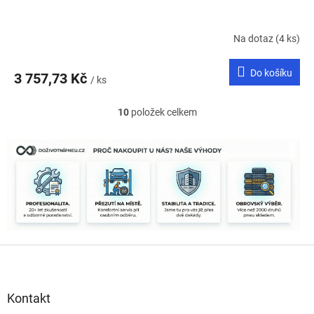
Na dotaz
(4 ks)
Do košíku
3 757,73 Kč
/ ks
10
položek celkem
O
v
l
á
d
a
c
í
p
r
Z
v
k
á
y
p
v
a
Kontakt
ý
t