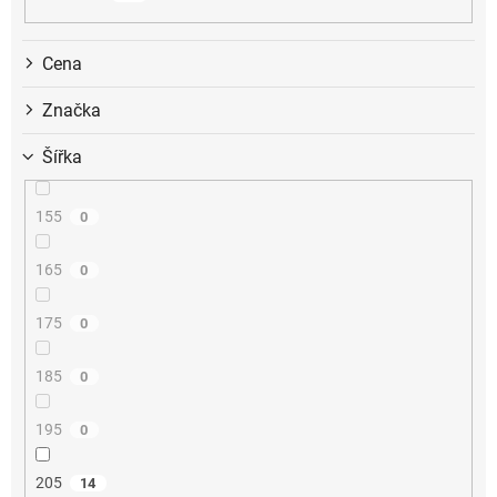
k
t
ů
Cena
Značka
Šířka
155
0
165
0
175
0
185
0
195
0
205
14