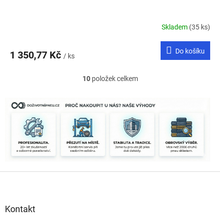
Skladem
(35 ks)
Do košíku
1 350,77 Kč
/ ks
10
položek celkem
O
v
l
á
d
a
c
í
p
r
Z
v
k
á
y
p
v
a
Kontakt
ý
t