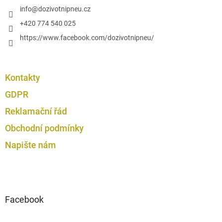
p
í
info
@
dozivotnipneu.cz
i
s
+420 774 540 025
u
https://www.facebook.com/dozivotnipneu/
Kontakty
GDPR
Reklamační řád
Obchodní podmínky
Napište nám
Facebook