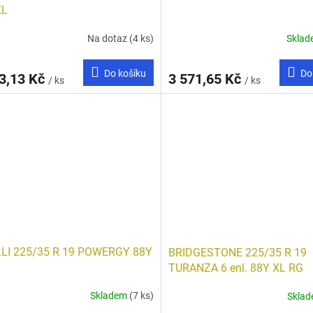
XL
Na dotaz
(4 ks)
Skla
Do košíku
Do
3,13 Kč
3 571,65 Kč
/ ks
/ ks
LLI 225/35 R 19 POWERGY 88Y
BRIDGESTONE 225/35 R 19
TURANZA 6 enl. 88Y XL RG
Skladem
(7 ks)
Skla