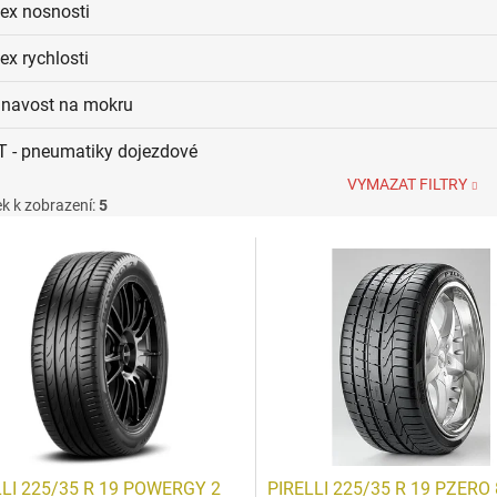
dex nosnosti
ex rychlosti
ilnavost na mokru
T - pneumatiky dojezdové
VYMAZAT FILTRY
k k zobrazení:
5
LLI 225/35 R 19 POWERGY 2
PIRELLI 225/35 R 19 PZERO