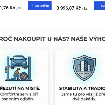
Do košíku
Do
1,76 Kč
3 996,87 Kč
/ ks
/ ks
O
v
l
á
d
a
c
í
p
r
v
k
y
v
ý
p
i
s
u