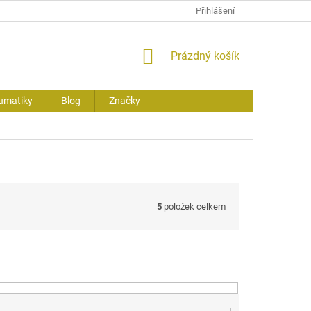
Přihlášení
NÁKUPNÍ
Prázdný košík
KOŠÍK
umatiky
Blog
Značky
5
položek celkem