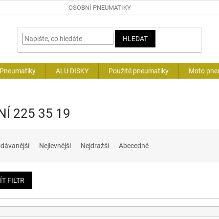
OSOBNÍ PNEUMATIKY
HLEDAT
 Pneumatiky
ALU DISKY
Použité pneumatiky
Moto pne
NÍ 225 35 19
dávanější
Nejlevnější
Nejdražší
Abecedně
ÍT FILTR