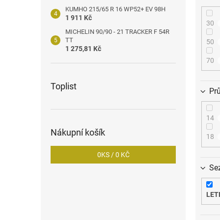
KUMHO 215/65 R 16 WP52+ EV 98H
1 911 Kč
30
MICHELIN 90/90 - 21 TRACKER F 54R
TT
50
1 275,81 Kč
70
Toplist
Pr
14
Nákupní košík
18
0
KS /
0 KČ
Se
LET