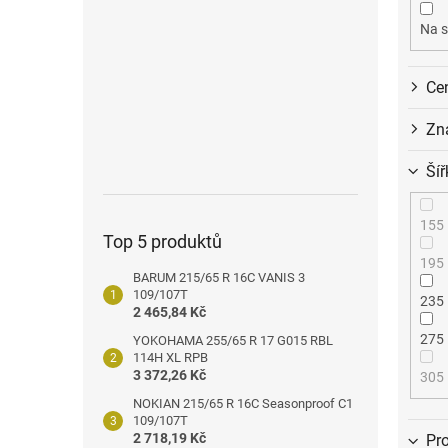
o
n
d
e
Na s
u
l
k
Ce
t
ů
Zn
Šíř
155
Top 5 produktů
195
BARUM 215/65 R 16C VANIS 3
109/107T
235
2 465,84 Kč
275
YOKOHAMA 255/65 R 17 G015 RBL
114H XL RPB
3 372,26 Kč
305
NOKIAN 215/65 R 16C Seasonproof C1
109/107T
2 718,19 Kč
Pro