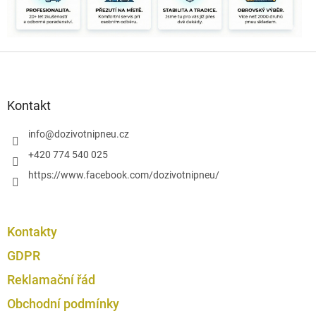
c
í
p
r
Z
v
k
á
y
p
v
a
Kontakt
ý
t
p
í
info
@
dozivotnipneu.cz
i
s
+420 774 540 025
u
https://www.facebook.com/dozivotnipneu/
Kontakty
GDPR
Reklamační řád
Obchodní podmínky