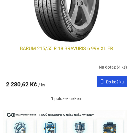
d
u
k
t
ů
BARUM 215/55 R 18 BRAVURIS 6 99V XL FR
Na dotaz
(4 ks)
Do košíku
2 280,62 Kč
/ ks
1
položek celkem
O
v
l
á
d
a