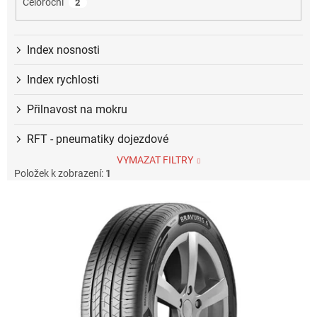
Celoroční
2
Index nosnosti
Index rychlosti
Přilnavost na mokru
RFT - pneumatiky dojezdové
VYMAZAT FILTRY
Položek k zobrazení:
1
V
ý
p
i
s
p
r
o