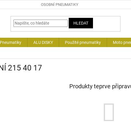
OSOBNÍ PNEUMATIKY
HLEDAT
 Pneumatiky
ALU DISKY
Použité pneumatiky
Moto pne
NÍ 215 40 17
Produkty teprve připra