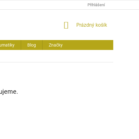
Přihlášení
NÁKUPNÍ
Prázdný košík
KOŠÍK
umatiky
Blog
Značky
vujeme.