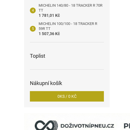
MICHELIN 140/80 - 18 TRACKER R 70R
TT
1 781,01 Kč
MICHELIN 100/100 - 18 TRACKER R
59R TT
1 507,36 Kč
Toplist
Nákupní košík
0
KS /
0 KČ