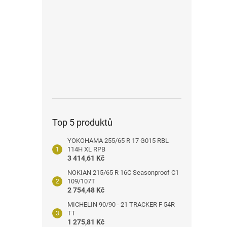
n
e
l
Top 5 produktů
YOKOHAMA 255/65 R 17 G015 RBL
114H XL RPB
3 414,61 Kč
NOKIAN 215/65 R 16C Seasonproof C1
109/107T
2 754,48 Kč
MICHELIN 90/90 - 21 TRACKER F 54R
TT
1 275,81 Kč