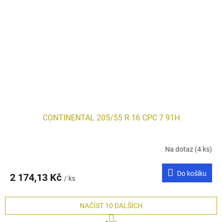
CONTINENTAL 205/55 R 16 CPC 7 91H
Na dotaz
(4 ks)
Do košíku
2 174,13 Kč
/ ks
NAČÍST 10 DALŠÍCH
S