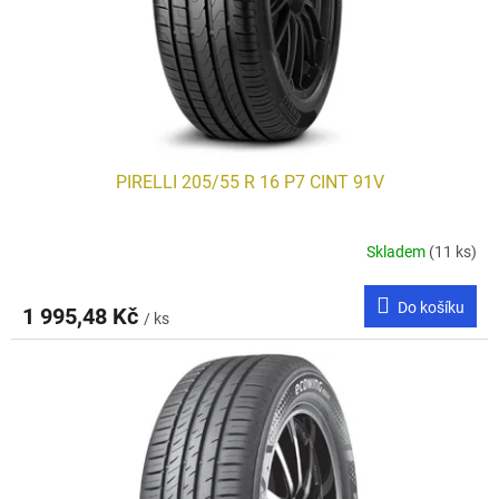
d
u
k
t
ů
PIRELLI 205/55 R 16 P7 CINT 91V
Skladem
(11 ks)
Do košíku
1 995,48 Kč
/ ks