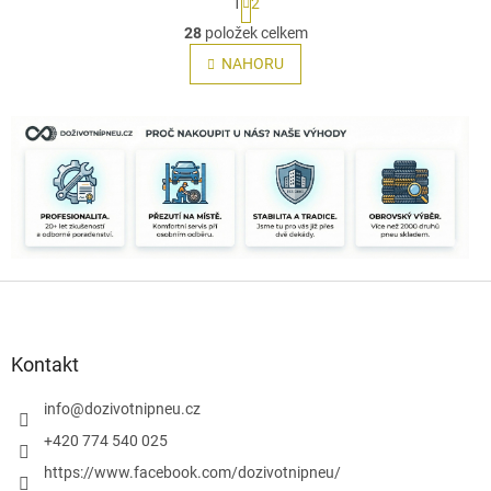
1
2
t
O
r
28
položek celkem
v
á
l
NAHORU
n
á
k
o
d
v
a
á
c
n
í
í
p
r
v
k
y
Z
v
á
ý
p
p
i
a
Kontakt
s
t
u
í
info
@
dozivotnipneu.cz
+420 774 540 025
https://www.facebook.com/dozivotnipneu/