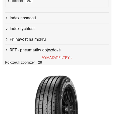
Celoroční
24
Index nosnosti
Index rychlosti
Přilnavost na mokru
RFT - pneumatiky dojezdové
VYMAZAT FILTRY
Položek k zobrazení:
28
V
ý
p
i
s
p
r
o