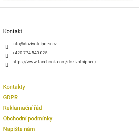
r
Z
v
k
á
y
p
v
a
Kontakt
ý
t
p
í
info
@
dozivotnipneu.cz
i
s
+420 774 540 025
u
https://www.facebook.com/dozivotnipneu/
Kontakty
GDPR
Reklamační řád
Obchodní podmínky
Napište nám