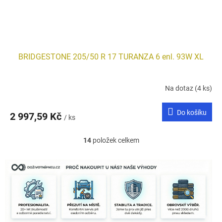
BRIDGESTONE 205/50 R 17 TURANZA 6 enl. 93W XL
Na dotaz
(4 ks)
Do košíku
2 997,59 Kč
/ ks
14
položek celkem
O
v
l
á
d
a
c
í
p