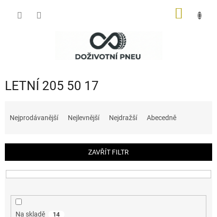
Přejít
NÁKUP
na
obsah
KOŠÍK
LETNÍ 205 50 17
Ř
a
Nejprodávanější
Nejlevnější
Nejdražší
Abecedně
z
e
n
ZAVŘÍT FILTR
í
p
r
o
d
u
Na skladě
14