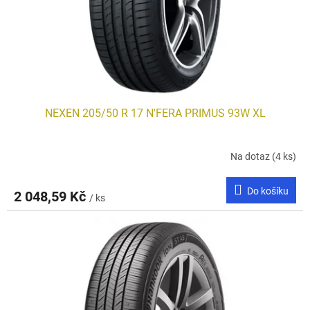
d
u
k
t
ů
NEXEN 205/50 R 17 N'FERA PRIMUS 93W XL
Na dotaz
(4 ks)
Do košíku
2 048,59 Kč
/ ks