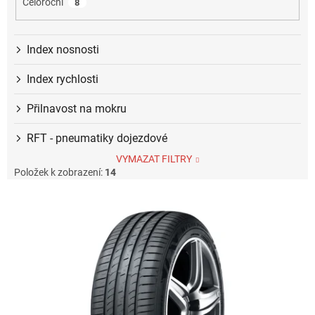
Celoroční
8
Index nosnosti
Index rychlosti
Přilnavost na mokru
RFT - pneumatiky dojezdové
VYMAZAT FILTRY
Položek k zobrazení:
14
V
ý
p
i
s
p
r
o