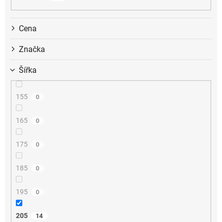
k
t
ů
Cena
Značka
Šířka
155
0
165
0
175
0
185
0
195
0
205
14