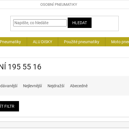
OSOBNÍ PNEUMATIKY
HLEDAT
 Pneumatiky
ALU DISKY
Použité pneumatiky
Moto pne
NÍ 195 55 16
dávanější
Nejlevnější
Nejdražší
Abecedně
ÍT FILTR