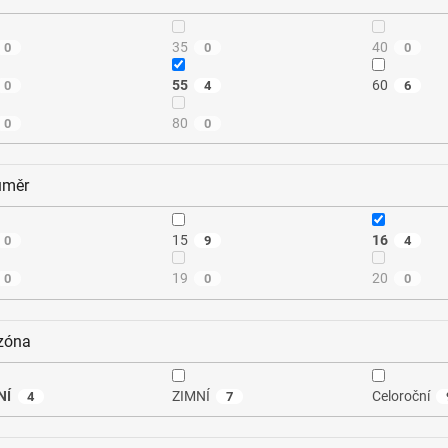
35
40
0
0
0
55
60
0
4
6
80
0
0
ůměr
15
16
0
9
4
19
20
0
0
0
zóna
NÍ
ZIMNÍ
Celoroční
4
7