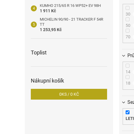
KUMHO 215/65 R 16 WP52+ EV 98H
1 911 Kč
30
MICHELIN 90/90 - 21 TRACKER F 54R
TT
50
1 253,95 Kč
70
Toplist
Pr
14
Nákupní košík
18
0
KS /
0 KČ
Se
LET