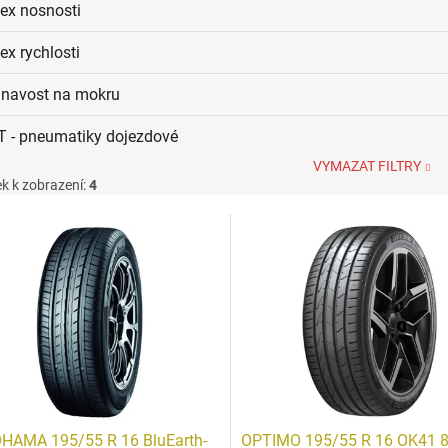
dex nosnosti
ex rychlosti
ilnavost na mokru
T - pneumatiky dojezdové
VYMAZAT FILTRY
k k zobrazení:
4
HAMA 195/55 R 16 BluEarth-
OPTIMO 195/55 R 16 OK41 