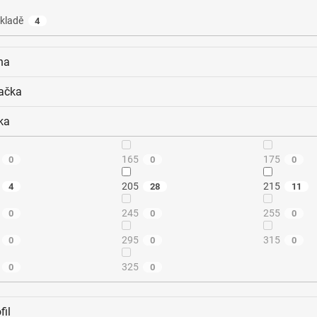
kladě
4
na
ačka
ka
165
175
0
0
0
205
215
4
28
11
245
255
0
0
0
295
315
0
0
0
325
0
0
fil