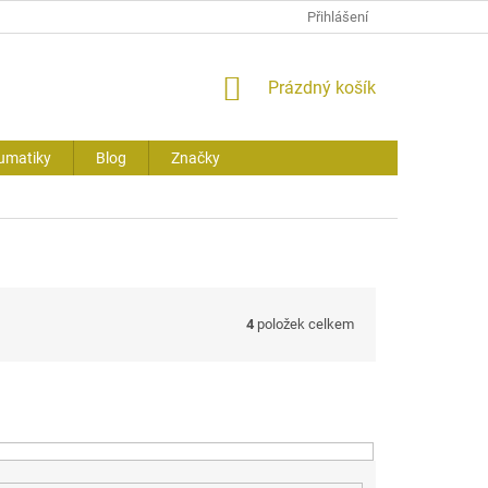
Přihlášení
NÁKUPNÍ
Prázdný košík
KOŠÍK
umatiky
Blog
Značky
4
položek celkem