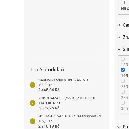
o
n
d
e
Na s
u
l
k
Ce
t
ů
Zn
Šíř
155
Top 5 produktů
195
BARUM 215/65 R 16C VANIS 3
109/107T
235
2 465,84 Kč
275
YOKOHAMA 255/65 R 17 G015 RBL
114H XL RPB
3 372,26 Kč
305
NOKIAN 215/65 R 16C Seasonproof C1
109/107T
2 718,19 Kč
Pro