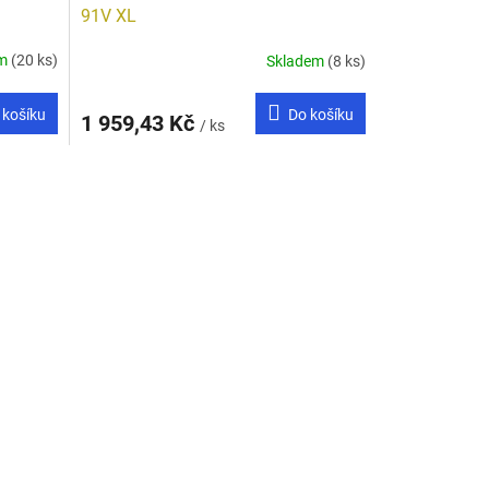
91V XL
em
(20 ks)
Skladem
(8 ks)
 košíku
Do košíku
1 959,43 Kč
/ ks