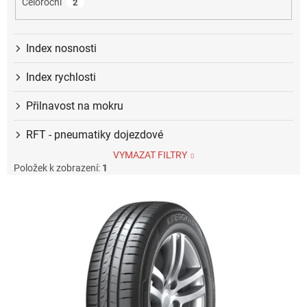
Celoroční
2
Index nosnosti
Index rychlosti
Přilnavost na mokru
RFT - pneumatiky dojezdové
VYMAZAT FILTRY
Položek k zobrazení:
1
V
ý
p
i
s
p
r
o