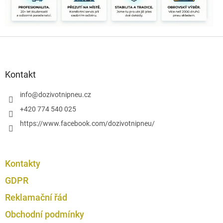
c
í
p
r
Z
v
k
á
y
p
v
a
Kontakt
ý
t
p
í
info
@
dozivotnipneu.cz
i
s
+420 774 540 025
u
https://www.facebook.com/dozivotnipneu/
Kontakty
GDPR
Reklamační řád
Obchodní podmínky