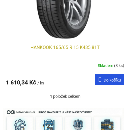
d
u
k
t
ů
HANKOOK 165/65 R 15 K435 81T
Skladem
(8 ks)
Do košíku
1 610,34 Kč
/ ks
1
položek celkem
O
v
l
á
d
a