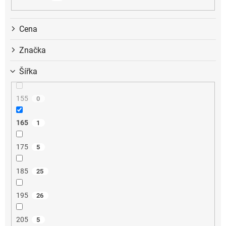
k
t
ů
Cena
Značka
Šířka
155
0
165
1
175
5
185
25
195
26
205
5