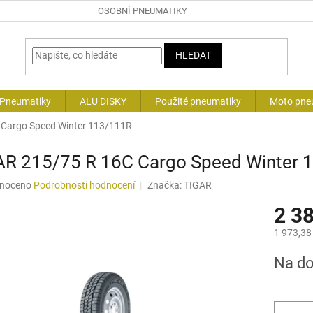
OSOBNÍ PNEUMATIKY
HLEDAT
 Pneumatiky
ALU DISKY
Použité pneumatiky
Moto pne
 Cargo Speed Winter 113/111R
AR 215/75 R 16C Cargo Speed Winter 
né
noceno
Podrobnosti hodnocení
Značka:
TIGAR
ní
2 3
u
1 973,38
Měrná
Na d
cena:
ek.