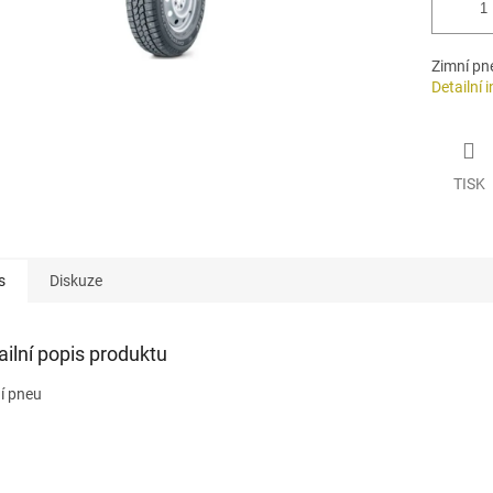
Zimní pn
Detailní 
TISK
s
Diskuze
ailní popis produktu
í pneu