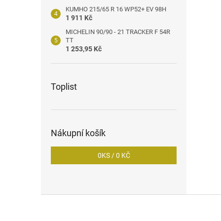
KUMHO 215/65 R 16 WP52+ EV 98H
1 911 Kč
MICHELIN 90/90 - 21 TRACKER F 54R
TT
1 253,95 Kč
Toplist
Nákupní košík
0
KS /
0 KČ
Z
á
p