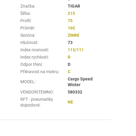
Značka
:
TIGAR
Šířka
:
215
Profil
:
75
Průměr
:
16C
Sezóna
:
ZIMNÍ
Hlučnost
:
73
Index nosnosti
:
113/111
Index rychlosti
:
R
Odpor tření
:
D
Přilnavost na mokru
:
C
Cargo Speed
MODEL
:
Winter
VENDORITEMNO
:
580332
RFT - pneumatiky
NE
dojezdové
: