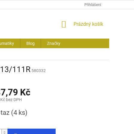
Přihlášení
NÁKUPNÍ
Prázdný košík
KOŠÍK
umatiky
Blog
Značky
113/111R
580332
87,79 Kč
 Kč bez DPH
otaz
(4 ks)