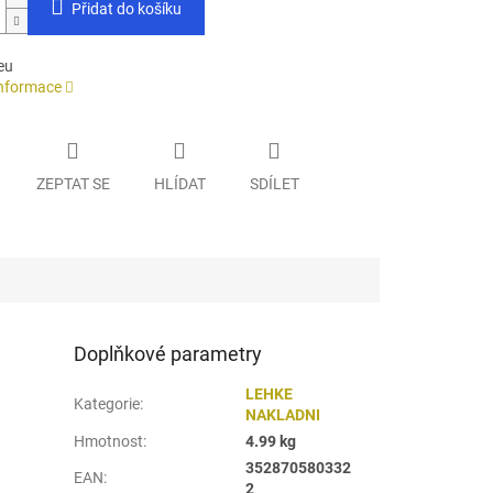
Přidat do košíku
eu
informace
ZEPTAT SE
HLÍDAT
SDÍLET
Doplňkové parametry
LEHKE
Kategorie
:
NAKLADNI
Hmotnost
:
4.99 kg
352870580332
EAN
:
2