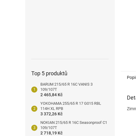
n
e
l
Top 5 produktů
Popi
BARUM 215/65 R 16C VANIS 3
109/107T
2 465,84 Kč
Det
YOKOHAMA 255/65 R 17 G015 RBL
114H XL RPB
Zimn
3 372,26 Kč
NOKIAN 215/65 R 16C Seasonproof C1
109/107T
2 718,19 Kč