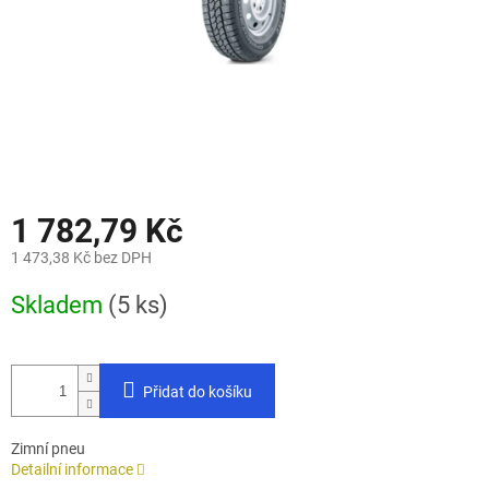
1 782,79 Kč
1 473,38 Kč bez DPH
Měrná
Skladem
(5 ks)
cena:
Přidat do košíku
Zimní pneu
Detailní informace