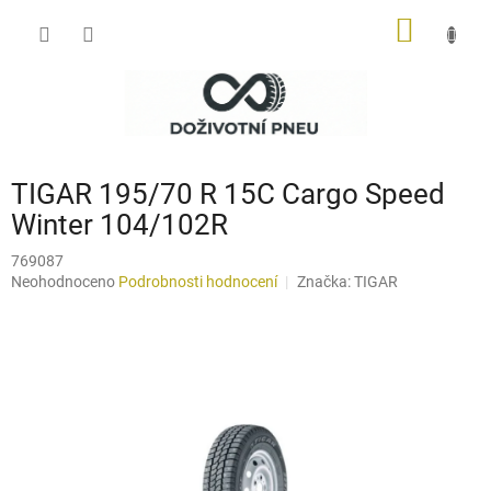
Přejít
NÁKUP
na
obsah
KOŠÍK
TIGAR 195/70 R 15C Cargo Speed
Winter 104/102R
769087
Průměrné
Neohodnoceno
Podrobnosti hodnocení
Značka:
TIGAR
hodnocení
produktu
je
0,0
z
5
hvězdiček.