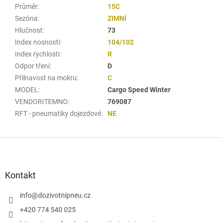
Průměr
:
15C
Sezóna
:
ZIMNÍ
Hlučnost
:
73
Index nosnosti
:
104/102
Index rychlosti
:
R
Odpor tření
:
D
Přilnavost na mokru
:
C
MODEL
:
Cargo Speed Winter
VENDORITEMNO
:
769087
RFT - pneumatiky dojezdové
:
NE
Z
á
p
a
Kontakt
t
í
info
@
dozivotnipneu.cz
+420 774 540 025