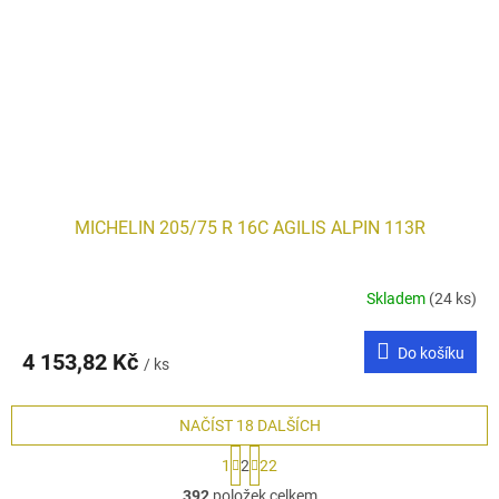
MICHELIN 205/75 R 16C AGILIS ALPIN 113R
Skladem
(24 ks)
Do košíku
4 153,82 Kč
/ ks
NAČÍST 18 DALŠÍCH
S
1
2
22
t
O
r
392
položek celkem