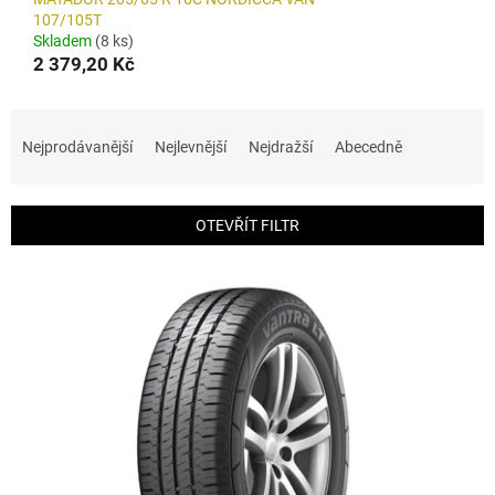
107/105T
Skladem
(8 ks)
2 379,20 Kč
Ř
a
Nejprodávanější
Nejlevnější
Nejdražší
Abecedně
z
e
n
OTEVŘÍT FILTR
í
p
V
r
ý
o
p
d
i
u
s
k
p
t
r
ů
o
d