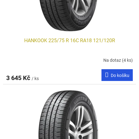
u
k
t
ů
HANKOOK 225/75 R 16C RA18 121/120R
Na dotaz
(4 ks)
Do košíku
3 645 Kč
/ ks