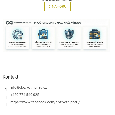
v
á
l
NAHORU
n
á
k
o
d
v
a
á
c
n
í
í
p
r
v
k
y
Z
v
á
ý
p
p
i
a
Kontakt
s
t
u
í
info
@
dozivotnipneu.cz
+420 774 540 025
https://www.facebook.com/dozivotnipneu/