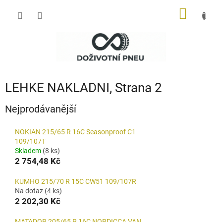
Přejít
NÁKUP
na
obsah
KOŠÍK
LEHKE NAKLADNI
, Strana 2
Nejprodávanější
NOKIAN 215/65 R 16C Seasonproof C1
109/107T
Skladem
(8 ks)
2 754,48 Kč
KUMHO 215/70 R 15C CW51 109/107R
Na dotaz
(4 ks)
2 202,30 Kč
MATADOR 205/65 R 16C NORDICCA VAN