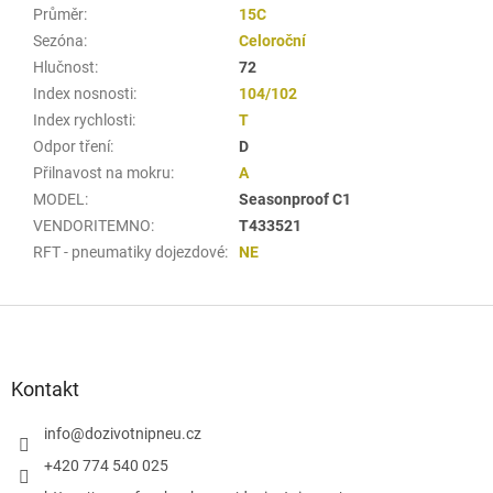
Průměr
:
15C
Sezóna
:
Celoroční
Hlučnost
:
72
Index nosnosti
:
104/102
Index rychlosti
:
T
Odpor tření
:
D
Přilnavost na mokru
:
A
MODEL
:
Seasonproof C1
VENDORITEMNO
:
T433521
RFT - pneumatiky dojezdové
:
NE
Z
á
p
a
Kontakt
t
í
info
@
dozivotnipneu.cz
+420 774 540 025