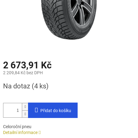
2 673,91 Kč
2 209,84 Kč bez DPH
Měrná
Na dotaz
(4 ks)
cena:
Přidat do košíku
Celoroční pneu
Detailní informace