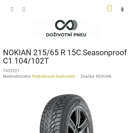
Přejít
NÁKUP
na
obsah
KOŠÍK
NOKIAN 215/65 R 15C Seasonproof
C1 104/102T
T433521
Průměrné
Neohodnoceno
Podrobnosti hodnocení
Značka:
NOKIAN
hodnocení
produktu
je
0,0
z
5
hvězdiček.