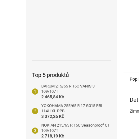
n
e
l
Top 5 produktů
Popi
BARUM 215/65 R 16C VANIS 3
109/107T
2 465,84 Kč
Det
YOKOHAMA 255/65 R 17 G015 RBL
114H XL RPB
Zimn
3 372,26 Kč
NOKIAN 215/65 R 16C Seasonproof C1
109/107T
2 718,19 Kč