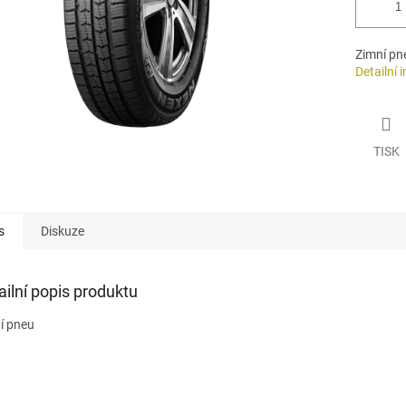
Zimní pn
Detailní 
TISK
s
Diskuze
ailní popis produktu
í pneu