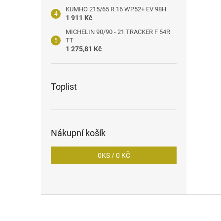
KUMHO 215/65 R 16 WP52+ EV 98H
1 911 Kč
MICHELIN 90/90 - 21 TRACKER F 54R
TT
1 275,81 Kč
Toplist
Nákupní košík
0
KS /
0 KČ
Z
á
p