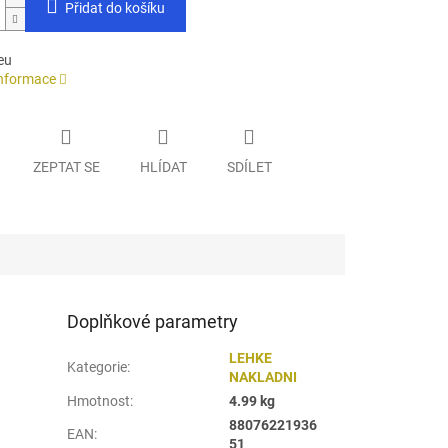
Přidat do košíku
eu
informace
ZEPTAT SE
HLÍDAT
SDÍLET
Doplňkové parametry
LEHKE
Kategorie
:
NAKLADNI
Hmotnost
:
4.99 kg
88076221936
EAN
:
51