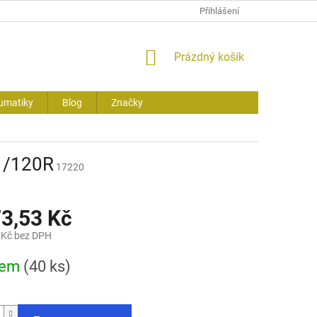
Přihlášení
NÁKUPNÍ
Prázdný košík
KOŠÍK
umatiky
Blog
Značky
1/120R
17220
73,53 Kč
 Kč bez DPH
dem
(40 ks)