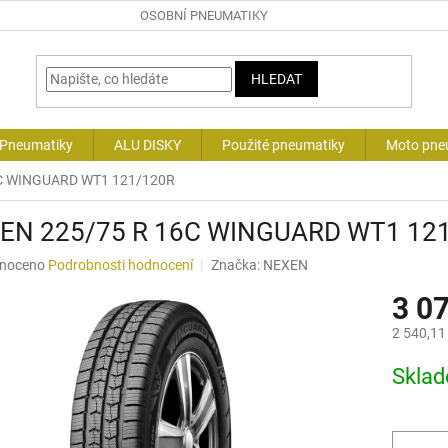
OSOBNÍ PNEUMATIKY
HLEDAT
 Pneumatiky
ALU DISKY
Použité pneumatiky
Moto pne
C WINGUARD WT1 121/120R
EN 225/75 R 16C WINGUARD WT1 12
né
noceno
Podrobnosti hodnocení
Značka:
NEXEN
ní
3 0
u
2 540,11
Měrná
Skla
cena:
ek.