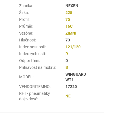
Značka
:
NEXEN
Šířka
:
225
Profil
:
75
Průměr
:
16C
Sezóna
:
ZIMNÍ
Hlučnost
:
73
Index nosnosti
:
121/120
Index rychlosti
:
R
Odpor tření
:
D
Přilnavost na mokru
:
B
WINGUARD
MODEL
:
WT1
VENDORITEMNO
:
17220
RFT - pneumatiky
NE
dojezdové
: