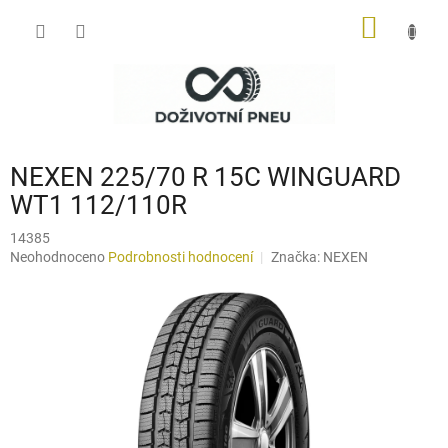
Přejít
NÁKUP
na
obsah
KOŠÍK
NEXEN 225/70 R 15C WINGUARD
WT1 112/110R
14385
Průměrné
Neohodnoceno
Podrobnosti hodnocení
Značka:
NEXEN
hodnocení
produktu
je
0,0
z
5
hvězdiček.