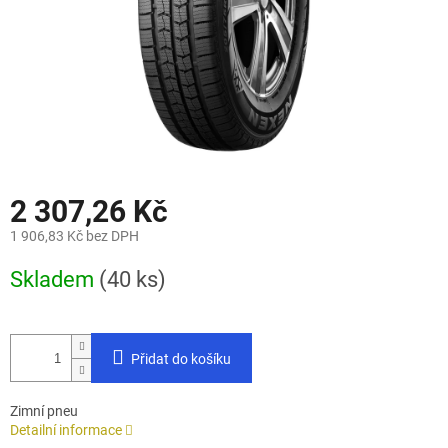
2 307,26 Kč
1 906,83 Kč bez DPH
Měrná
Skladem
(40 ks)
cena:
Přidat do košíku
Zimní pneu
Detailní informace