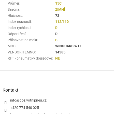
Průměr
:
15C
Sezóna
:
ZIMNÍ
Hlučnost
:
72
Index nosnosti
:
112/110
Index rychlosti
:
R
Odpor tření
:
D
Přilnavost na mokru
:
B
MODEL
:
WINGUARD WT1
VENDORITEMNO
:
14385
RFT - pneumatiky dojezdové
:
NE
Z
á
p
a
Kontakt
t
í
info
@
dozivotnipneu.cz
+420 774 540 025