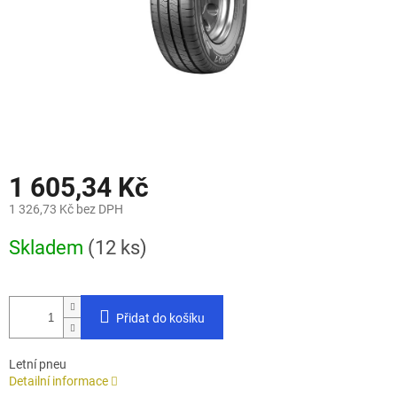
1 605,34 Kč
1 326,73 Kč bez DPH
Měrná
Skladem
(12 ks)
cena:
Přidat do košíku
Letní pneu
Detailní informace