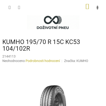
Přejít
NÁKUP
na
obsah
KOŠÍK
KUMHO 195/70 R 15C KC53
104/102R
2144113
Průměrné
Neohodnoceno
Podrobnosti hodnocení
Značka:
KUMHO
hodnocení
produktu
je
0,0
z
5
hvězdiček.