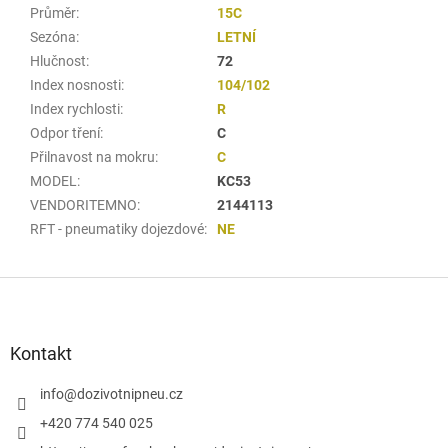
Průměr
:
15C
Sezóna
:
LETNÍ
Hlučnost
:
72
Index nosnosti
:
104/102
Index rychlosti
:
R
Odpor tření
:
C
Přilnavost na mokru
:
C
MODEL
:
KC53
VENDORITEMNO
:
2144113
RFT - pneumatiky dojezdové
:
NE
Z
á
p
a
Kontakt
t
í
info
@
dozivotnipneu.cz
+420 774 540 025