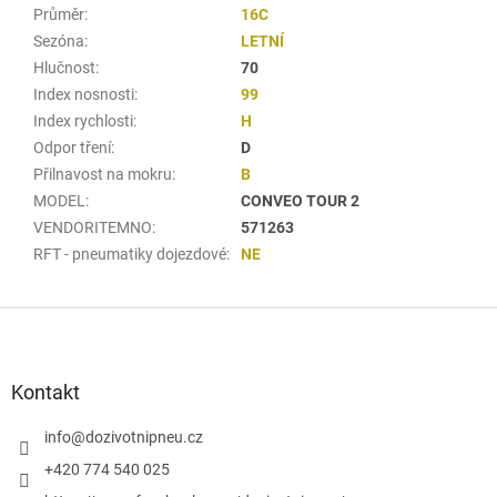
Průměr
:
16C
Sezóna
:
LETNÍ
Hlučnost
:
70
Index nosnosti
:
99
Index rychlosti
:
H
Odpor tření
:
D
Přilnavost na mokru
:
B
MODEL
:
CONVEO TOUR 2
VENDORITEMNO
:
571263
RFT - pneumatiky dojezdové
:
NE
Z
á
p
a
Kontakt
t
í
info
@
dozivotnipneu.cz
+420 774 540 025