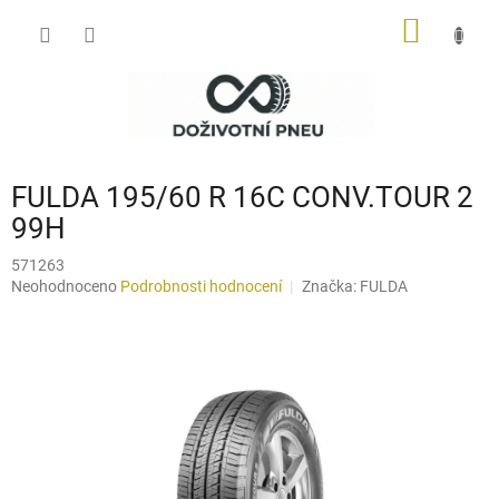
Přejít
NÁKUP
na
obsah
KOŠÍK
FULDA 195/60 R 16C CONV.TOUR 2
99H
571263
Průměrné
Neohodnoceno
Podrobnosti hodnocení
Značka:
FULDA
hodnocení
produktu
je
0,0
z
5
hvězdiček.