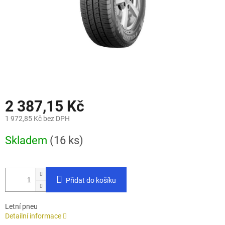
2 387,15 Kč
1 972,85 Kč bez DPH
Měrná
Skladem
(16 ks)
cena:
Přidat do košíku
Letní pneu
Detailní informace