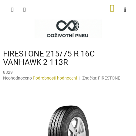
Přejít
NÁKUP
na
obsah
KOŠÍK
FIRESTONE 215/75 R 16C
VANHAWK 2 113R
8829
Průměrné
Neohodnoceno
Podrobnosti hodnocení
Značka:
FIRESTONE
hodnocení
produktu
je
0,0
z
5
hvězdiček.