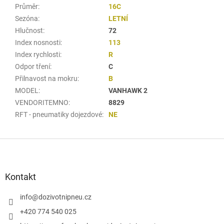
Průměr
:
16C
Sezóna
:
LETNÍ
Hlučnost
:
72
Index nosnosti
:
113
Index rychlosti
:
R
Odpor tření
:
C
Přilnavost na mokru
:
B
MODEL
:
VANHAWK 2
VENDORITEMNO
:
8829
RFT - pneumatiky dojezdové
:
NE
Z
á
p
a
Kontakt
t
í
info
@
dozivotnipneu.cz
+420 774 540 025