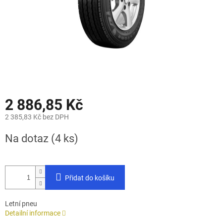
2 886,85 Kč
2 385,83 Kč bez DPH
Měrná
Na dotaz
(4 ks)
cena:
Přidat do košíku
Letní pneu
Detailní informace