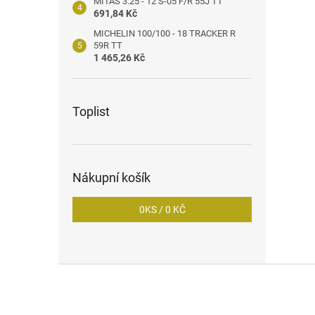
MITAS 3.25 - 12 S-05 F/R 55J TT
691,84 Kč
MICHELIN 100/100 - 18 TRACKER R
59R TT
1 465,26 Kč
Toplist
Nákupní košík
0
KS /
0 KČ
Z
á
p