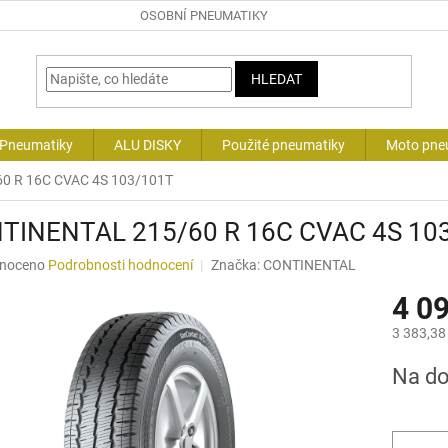
OSOBNÍ PNEUMATIKY
HLEDAT
 Pneumatiky
ALU DISKY
Použité pneumatiky
Moto pne
0 R 16C CVAC 4S 103/101T
TINENTAL 215/60 R 16C CVAC 4S 10
né
noceno
Podrobnosti hodnocení
Značka:
CONTINENTAL
ní
4 0
u
3 383,38
Měrná
Na d
cena:
ek.