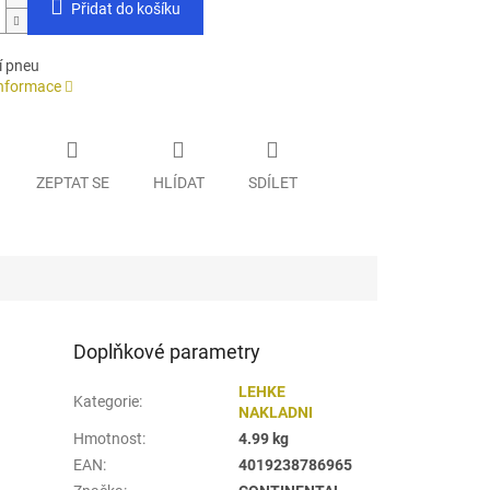
Přidat do košíku
í pneu
informace
ZEPTAT SE
HLÍDAT
SDÍLET
Doplňkové parametry
LEHKE
Kategorie
:
NAKLADNI
Hmotnost
:
4.99 kg
EAN
:
4019238786965