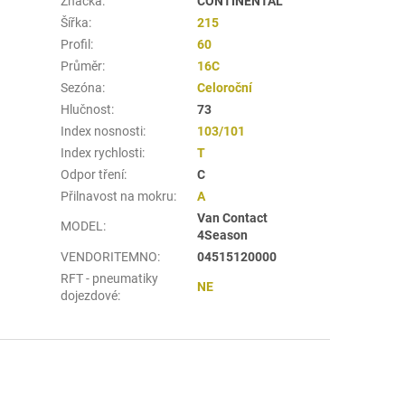
Značka
:
CONTINENTAL
Šířka
:
215
Profil
:
60
Průměr
:
16C
Sezóna
:
Celoroční
Hlučnost
:
73
Index nosnosti
:
103/101
Index rychlosti
:
T
Odpor tření
:
C
Přilnavost na mokru
:
A
Van Contact
MODEL
:
4Season
VENDORITEMNO
:
04515120000
RFT - pneumatiky
NE
dojezdové
: