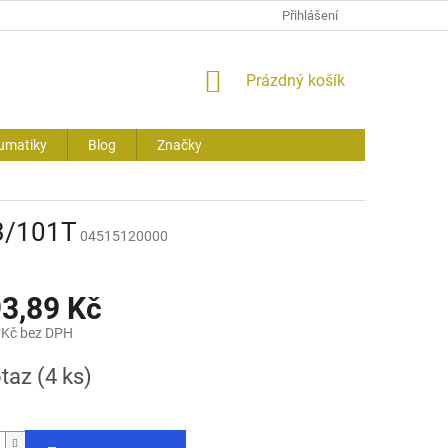
Přihlášení
NÁKUPNÍ
Prázdný košík
KOŠÍK
umatiky
Blog
Značky
3/101T
04515120000
93,89 Kč
 Kč bez DPH
otaz
(4 ks)