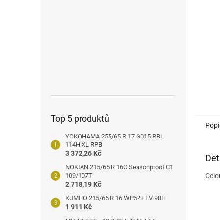
n
e
l
Top 5 produktů
Popi
YOKOHAMA 255/65 R 17 G015 RBL
114H XL RPB
3 372,26 Kč
Det
NOKIAN 215/65 R 16C Seasonproof C1
109/107T
Celo
2 718,19 Kč
KUMHO 215/65 R 16 WP52+ EV 98H
1 911 Kč