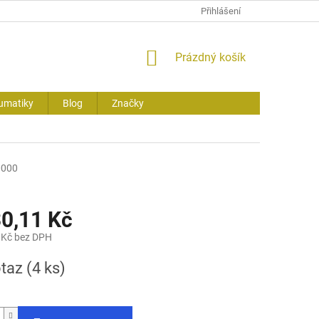
Přihlášení
NÁKUPNÍ
Prázdný košík
KOŠÍK
umatiky
Blog
Značky
0000
30,11 Kč
 Kč bez DPH
otaz
(4 ks)