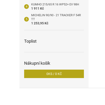
KUMHO 215/65 R 16 WP52+ EV 98H
1 911 Kč
MICHELIN 90/90 - 21 TRACKER F 54R
TT
1 253,95 Kč
Toplist
Nákupní košík
0
KS /
0 KČ
Z
á
p