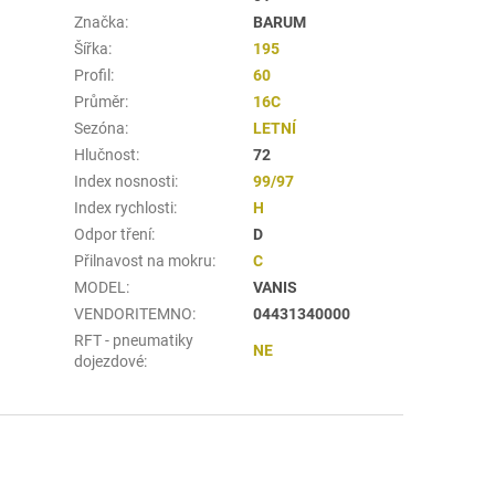
Značka
:
BARUM
Šířka
:
195
Profil
:
60
Průměr
:
16C
Sezóna
:
LETNÍ
Hlučnost
:
72
Index nosnosti
:
99/97
Index rychlosti
:
H
Odpor tření
:
D
Přilnavost na mokru
:
C
MODEL
:
VANIS
VENDORITEMNO
:
04431340000
RFT - pneumatiky
NE
dojezdové
: