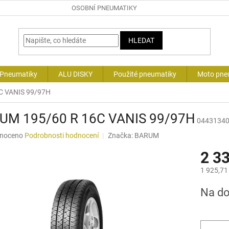
OSOBNÍ PNEUMATIKY
HLEDAT
 Pneumatiky
ALU DISKY
Použité pneumatiky
Moto pne
C VANIS 99/97H
UM 195/60 R 16C VANIS 99/97H
0443134
né
noceno
Podrobnosti hodnocení
Značka:
BARUM
ní
2 3
u
1 925,71
Měrná
Na d
cena:
ek.