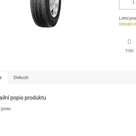
Letní pn
Detailní 
TISK
s
Diskuze
ailní popis produktu
í pneu