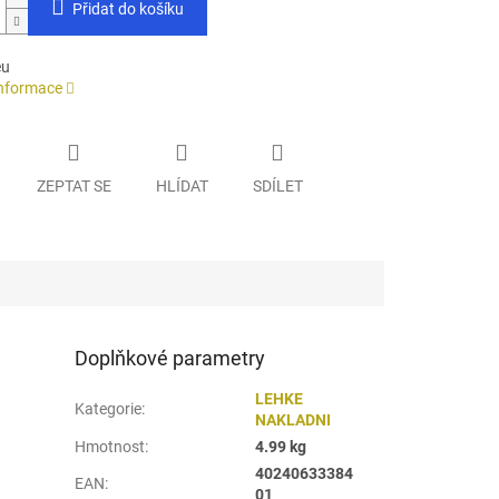
Přidat do košíku
eu
informace
ZEPTAT SE
HLÍDAT
SDÍLET
Doplňkové parametry
LEHKE
Kategorie
:
NAKLADNI
Hmotnost
:
4.99 kg
40240633384
EAN
:
01