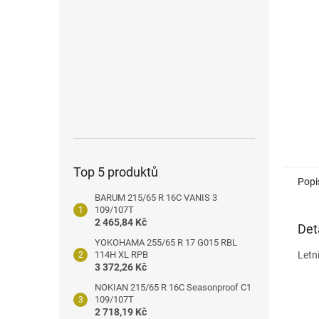
n
e
l
Top 5 produktů
Popi
BARUM 215/65 R 16C VANIS 3
109/107T
2 465,84 Kč
Det
YOKOHAMA 255/65 R 17 G015 RBL
114H XL RPB
Letn
3 372,26 Kč
NOKIAN 215/65 R 16C Seasonproof C1
109/107T
2 718,19 Kč