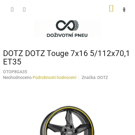
Přejít
NÁKUP
na
obsah
KOŠÍK
DOTZ DOTZ Touge 7x16 5/112x70,1
ET35
OTOP8GA35
Průměrné
Neohodnoceno
Podrobnosti hodnocení
Značka:
DOTZ
hodnocení
produktu
je
0,0
z
5
hvězdiček.