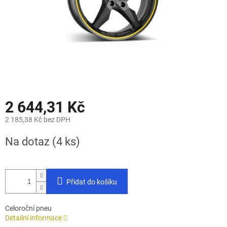
2 644,31 Kč
2 185,38 Kč bez DPH
Měrná
Na dotaz
(4 ks)
cena:
Přidat do košíku
Celoroční pneu
Detailní informace