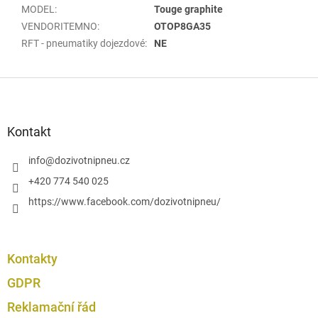
MODEL
:
Touge graphite
VENDORITEMNO
:
OTOP8GA35
RFT - pneumatiky dojezdové
:
NE
Z
á
p
a
Kontakt
t
í
info
@
dozivotnipneu.cz
+420 774 540 025
https://www.facebook.com/dozivotnipneu/
Kontakty
GDPR
Reklamační řád