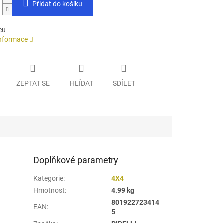
Přidat do košíku
eu
informace
ZEPTAT SE
HLÍDAT
SDÍLET
Doplňkové parametry
Kategorie
:
4X4
Hmotnost
:
4.99 kg
801922723414
EAN
:
5