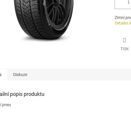
Zimní pn
Detailní 
TISK
s
Diskuze
ailní popis produktu
í pneu