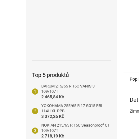
n
e
l
Top 5 produktů
Popi
BARUM 215/65 R 16C VANIS 3
109/107T
2 465,84 Kč
Det
YOKOHAMA 255/65 R 17 G015 RBL
114H XL RPB
Zimn
3 372,26 Kč
NOKIAN 215/65 R 16C Seasonproof C1
109/107T
2 718,19 Kč