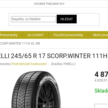
OSOBNÍ PNEUMATIKY
HLEDAT
 Pneumatiky
ALU DISKY
Použité pneumatiky
Moto pne
 SCORP.WINTER 111H XL RB
ELLI 245/65 R 17 SCORP.WINTER 111H
né
noceno
Podrobnosti hodnocení
Značka:
PIRELLI
ní
4 8
u
4 028,51
Měrná
Skla
cena:
ek.