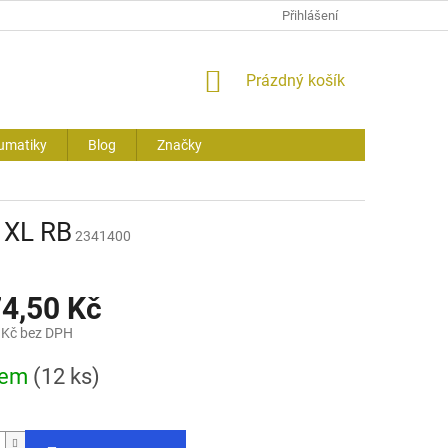
Přihlášení
NÁKUPNÍ
Prázdný košík
KOŠÍK
umatiky
Blog
Značky
 XL RB
2341400
74,50 Kč
 Kč bez DPH
dem
(12 ks)