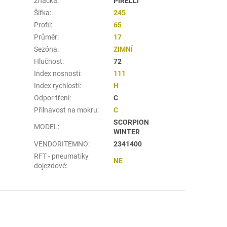
Značka
:
PIRELLI
Šířka
:
245
Profil
:
65
Průměr
:
17
Sezóna
:
ZIMNÍ
Hlučnost
:
72
Index nosnosti
:
111
Index rychlosti
:
H
Odpor tření
:
C
Přilnavost na mokru
:
C
SCORPION
MODEL
:
WINTER
VENDORITEMNO
:
2341400
RFT - pneumatiky
NE
dojezdové
: