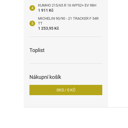
KUMHO 215/65 R 16 WP52+ EV 98H
1 911 Kč
MICHELIN 90/90 - 21 TRACKER F 54R
TT
1 253,95 Kč
Toplist
Nákupní košík
0
KS /
0 KČ
Z
á
p