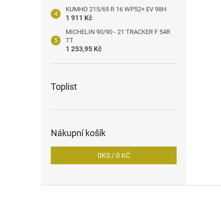
KUMHO 215/65 R 16 WP52+ EV 98H
1 911 Kč
MICHELIN 90/90 - 21 TRACKER F 54R
TT
1 253,95 Kč
Toplist
Nákupní košík
0
KS /
0 KČ
Z
á
p