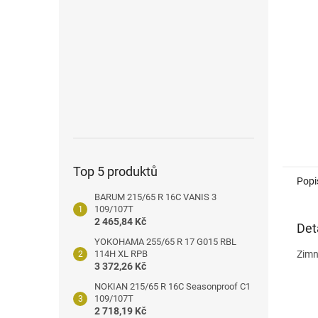
n
e
l
Top 5 produktů
Popi
BARUM 215/65 R 16C VANIS 3
109/107T
2 465,84 Kč
Det
YOKOHAMA 255/65 R 17 G015 RBL
114H XL RPB
Zimn
3 372,26 Kč
NOKIAN 215/65 R 16C Seasonproof C1
109/107T
2 718,19 Kč