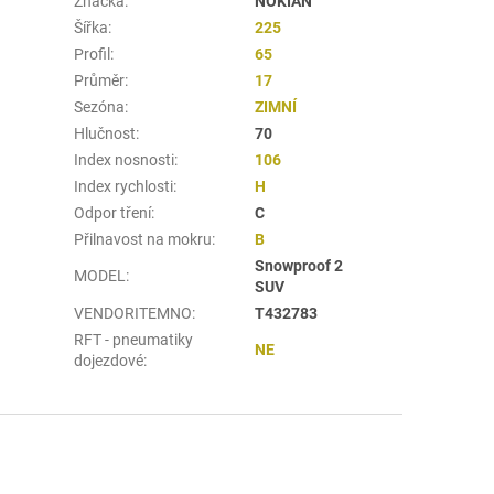
Značka
:
NOKIAN
Šířka
:
225
Profil
:
65
Průměr
:
17
Sezóna
:
ZIMNÍ
Hlučnost
:
70
Index nosnosti
:
106
Index rychlosti
:
H
Odpor tření
:
C
Přilnavost na mokru
:
B
Snowproof 2
MODEL
:
SUV
VENDORITEMNO
:
T432783
RFT - pneumatiky
NE
dojezdové
: