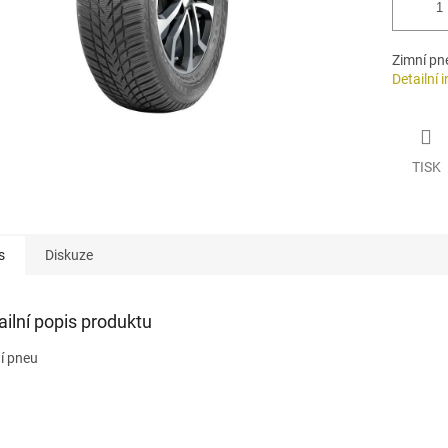
Zimní pn
Detailní 
TISK
s
Diskuze
ailní popis produktu
í pneu