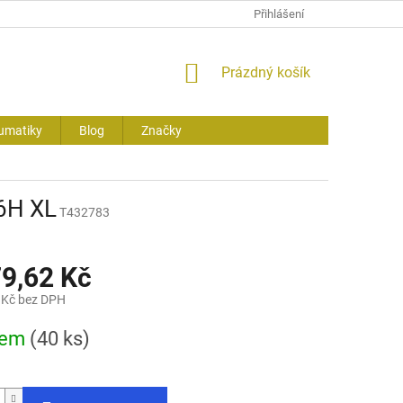
Přihlášení
NÁKUPNÍ
Prázdný košík
KOŠÍK
umatiky
Blog
Značky
6H XL
T432783
79,62 Kč
 Kč bez DPH
dem
(40 ks)