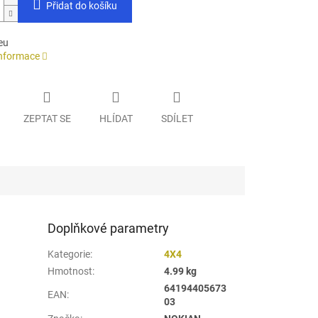
Přidat do košíku
eu
informace
ZEPTAT SE
HLÍDAT
SDÍLET
Doplňkové parametry
Kategorie
:
4X4
Hmotnost
:
4.99 kg
64194405673
EAN
:
03