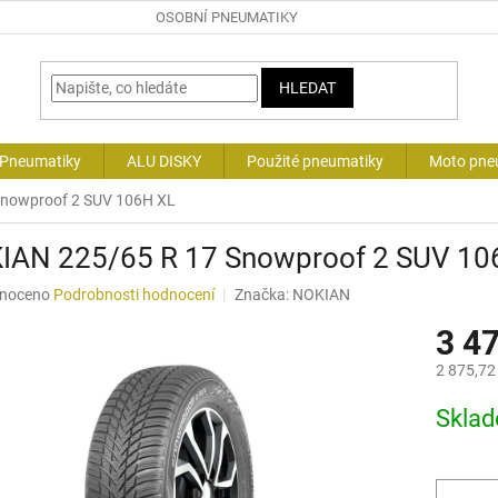
OSOBNÍ PNEUMATIKY
HLEDAT
 Pneumatiky
ALU DISKY
Použité pneumatiky
Moto pne
Snowproof 2 SUV 106H XL
IAN 225/65 R 17 Snowproof 2 SUV 10
né
noceno
Podrobnosti hodnocení
Značka:
NOKIAN
ní
3 4
u
2 875,72
Měrná
Skla
cena:
ek.