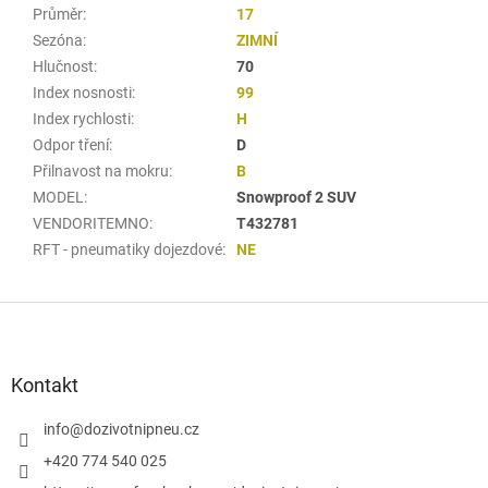
Průměr
:
17
Sezóna
:
ZIMNÍ
Hlučnost
:
70
Index nosnosti
:
99
Index rychlosti
:
H
Odpor tření
:
D
Přilnavost na mokru
:
B
MODEL
:
Snowproof 2 SUV
VENDORITEMNO
:
T432781
RFT - pneumatiky dojezdové
:
NE
Z
á
p
a
Kontakt
t
í
info
@
dozivotnipneu.cz
+420 774 540 025