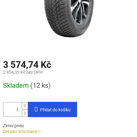
3 574,74 Kč
2 954,33 Kč bez DPH
Měrná
Skladem
(12 ks)
cena:
Přidat do košíku
Zimní pneu
Detailní informace