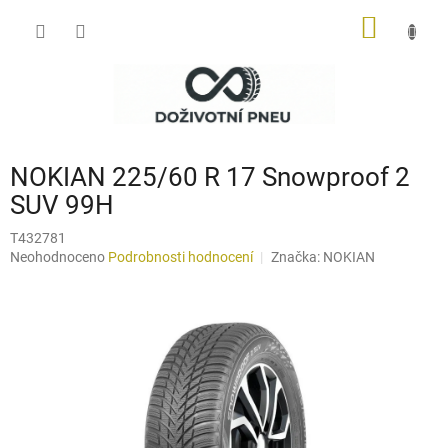
Přejít
NÁKUP
na
obsah
KOŠÍK
NOKIAN 225/60 R 17 Snowproof 2
SUV 99H
T432781
Průměrné
Neohodnoceno
Podrobnosti hodnocení
Značka:
NOKIAN
hodnocení
produktu
je
0,0
z
5
hvězdiček.