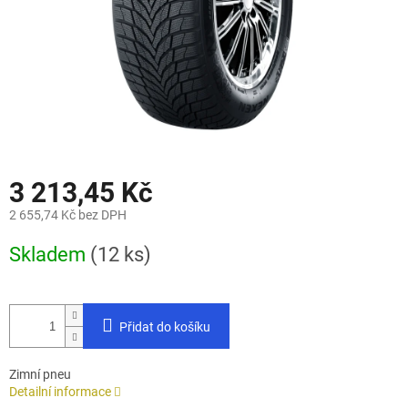
3 213,45 Kč
2 655,74 Kč bez DPH
Měrná
Skladem
(12 ks)
cena:
Přidat do košíku
Zimní pneu
Detailní informace