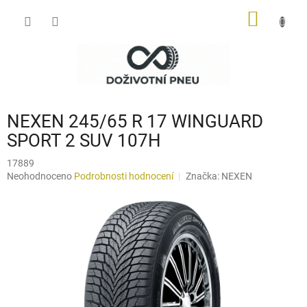
Přejít
NÁKUP
na
obsah
KOŠÍK
NEXEN 245/65 R 17 WINGUARD
SPORT 2 SUV 107H
17889
Průměrné
Neohodnoceno
Podrobnosti hodnocení
Značka:
NEXEN
hodnocení
produktu
je
0,0
z
5
hvězdiček.