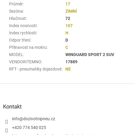
Průměr
:
17
Sezóna
:
ZIMNÍ
Hlučnost
:
72
Index nosnosti
:
107
Index rychlosti
:
H
Odpor tření
:
D
Přilnavost na mokru
:
C
MODEL
:
WINGUARD SPORT 2 SUV
VENDORITEMNO
:
17889
RFT - pneumatiky dojezdové
:
NE
Z
á
p
a
Kontakt
t
í
info
@
dozivotnipneu.cz
+420 774 540 025