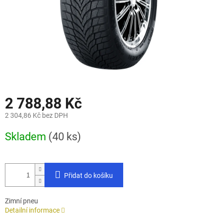
2 788,88 Kč
2 304,86 Kč bez DPH
Měrná
Skladem
(40 ks)
cena:
Přidat do košíku
Zimní pneu
Detailní informace