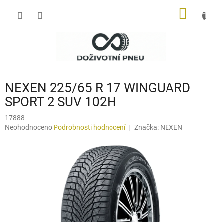
Přejít
NÁKUP
na
obsah
KOŠÍK
NEXEN 225/65 R 17 WINGUARD
SPORT 2 SUV 102H
17888
Průměrné
Neohodnoceno
Podrobnosti hodnocení
Značka:
NEXEN
hodnocení
produktu
je
0,0
z
5
hvězdiček.