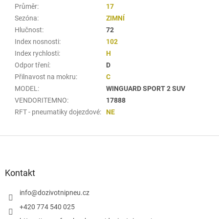
Průměr
:
17
Sezóna
:
ZIMNÍ
Hlučnost
:
72
Index nosnosti
:
102
Index rychlosti
:
H
Odpor tření
:
D
Přilnavost na mokru
:
C
MODEL
:
WINGUARD SPORT 2 SUV
VENDORITEMNO
:
17888
RFT - pneumatiky dojezdové
:
NE
Z
á
p
a
Kontakt
t
í
info
@
dozivotnipneu.cz
+420 774 540 025