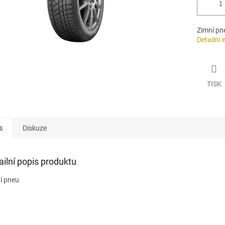
Zimní pn
Detailní 
TISK
s
Diskuze
ailní popis produktu
í pneu