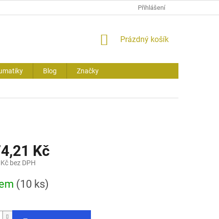
Přihlášení
NÁKUPNÍ
Prázdný košík
KOŠÍK
umatiky
Blog
Značky
74,21 Kč
 Kč bez DPH
dem
(10 ks)