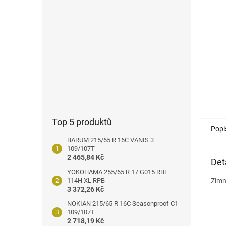
n
e
l
Top 5 produktů
Popi
BARUM 215/65 R 16C VANIS 3
109/107T
2 465,84 Kč
Det
YOKOHAMA 255/65 R 17 G015 RBL
114H XL RPB
Zimn
3 372,26 Kč
NOKIAN 215/65 R 16C Seasonproof C1
109/107T
2 718,19 Kč