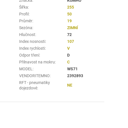
Značka
:
KUMHO
Šířka
:
255
Profil
:
50
Průměr
:
19
Sezóna
:
ZIMNÍ
Hlučnost
:
72
Index nosnosti
:
107
Index rychlosti
:
V
Odpor tření
:
D
Přilnavost na mokru
:
C
MODEL
:
WS71
VENDORITEMNO
:
2392893
RFT - pneumatiky
NE
dojezdové
: