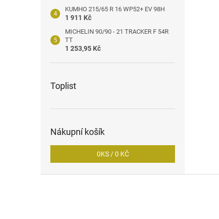
KUMHO 215/65 R 16 WP52+ EV 98H
1 911 Kč
MICHELIN 90/90 - 21 TRACKER F 54R
TT
1 253,95 Kč
Toplist
Nákupní košík
0
KS /
0 KČ
Z
á
p
a