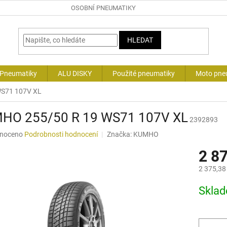
OSOBNÍ PNEUMATIKY
HLEDAT
 Pneumatiky
ALU DISKY
Použité pneumatiky
Moto pne
S71 107V XL
HO 255/50 R 19 WS71 107V XL
2392893
né
noceno
Podrobnosti hodnocení
Značka:
KUMHO
ní
2 8
u
2 375,38
Měrná
Skla
cena:
ek.