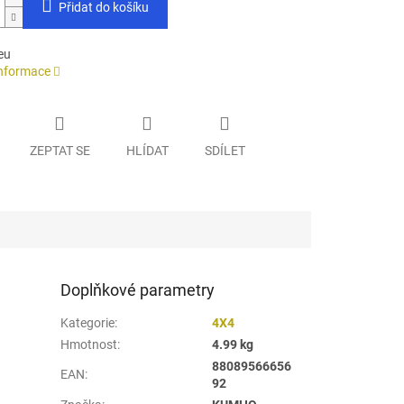
Přidat do košíku
eu
informace
ZEPTAT SE
HLÍDAT
SDÍLET
Doplňkové parametry
Kategorie
:
4X4
Hmotnost
:
4.99 kg
88089566656
EAN
:
92