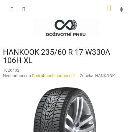
Přejít
NÁKUP
na
obsah
KOŠÍK
HANKOOK 235/60 R 17 W330A
106H XL
1026402
Průměrné
Neohodnoceno
Podrobnosti hodnocení
Značka:
HANKOOK
hodnocení
produktu
je
0,0
z
5
hvězdiček.