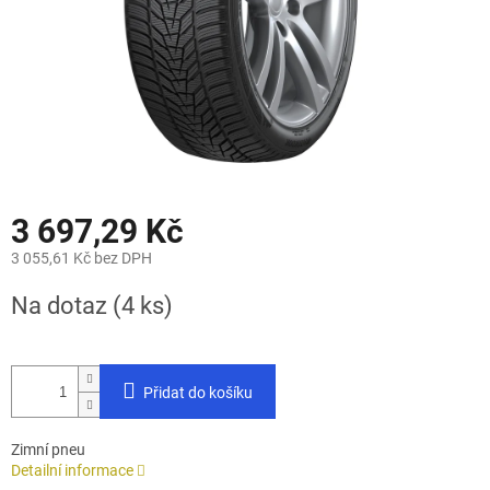
3 697,29 Kč
3 055,61 Kč bez DPH
Měrná
Na dotaz
(4 ks)
cena:
Přidat do košíku
Zimní pneu
Detailní informace