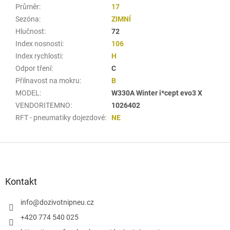
Průměr
:
17
Sezóna
:
ZIMNÍ
Hlučnost
:
72
Index nosnosti
:
106
Index rychlosti
:
H
Odpor tření
:
C
Přilnavost na mokru
:
B
MODEL
:
W330A Winter i*cept evo3 X
VENDORITEMNO
:
1026402
RFT - pneumatiky dojezdové
:
NE
Z
á
p
a
Kontakt
t
í
info
@
dozivotnipneu.cz
+420 774 540 025