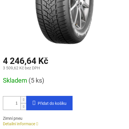
4 246,64 Kč
3 509,62 Kč bez DPH
Měrná
Skladem
(5 ks)
cena:
Přidat do košíku
Zimní pneu
Detailní informace