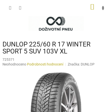
Přejít
NÁKUP
na
obsah
KOŠÍK
DUNLOP 225/60 R 17 WINTER
SPORT 5 SUV 103V XL
725371
Průměrné
Neohodnoceno
Podrobnosti hodnocení
Značka:
DUNLOP
hodnocení
produktu
je
0,0
z
5
hvězdiček.