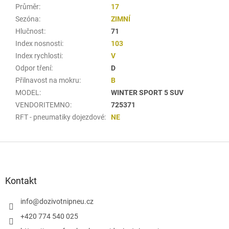
Průměr
:
17
Sezóna
:
ZIMNÍ
Hlučnost
:
71
Index nosnosti
:
103
Index rychlosti
:
V
Odpor tření
:
D
Přilnavost na mokru
:
B
MODEL
:
WINTER SPORT 5 SUV
VENDORITEMNO
:
725371
RFT - pneumatiky dojezdové
:
NE
Z
á
p
a
Kontakt
t
í
info
@
dozivotnipneu.cz
+420 774 540 025