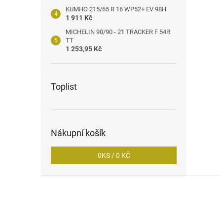
KUMHO 215/65 R 16 WP52+ EV 98H
1 911 Kč
MICHELIN 90/90 - 21 TRACKER F 54R
TT
1 253,95 Kč
Toplist
Nákupní košík
0
KS /
0 KČ
Z
á
p
a