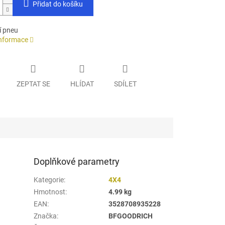
Přidat do košíku
í pneu
informace
ZEPTAT SE
HLÍDAT
SDÍLET
Doplňkové parametry
Kategorie
:
4X4
Hmotnost
:
4.99 kg
EAN
:
3528708935228
Značka
:
BFGOODRICH