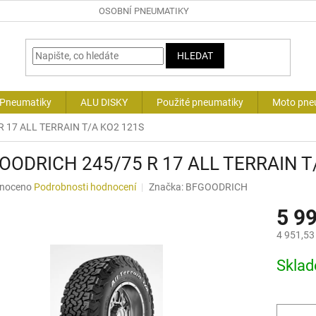
OSOBNÍ PNEUMATIKY
HLEDAT
 Pneumatiky
ALU DISKY
Použité pneumatiky
Moto pne
 17 ALL TERRAIN T/A KO2 121S
OODRICH 245/75 R 17 ALL TERRAIN T
né
noceno
Podrobnosti hodnocení
Značka:
BFGOODRICH
ní
5 9
u
4 951,53
Měrná
Skla
cena:
ek.