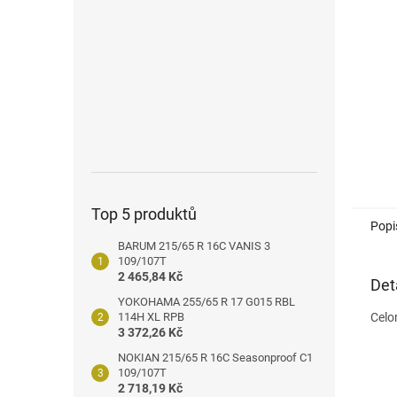
n
e
l
Top 5 produktů
Popi
BARUM 215/65 R 16C VANIS 3
109/107T
2 465,84 Kč
Det
YOKOHAMA 255/65 R 17 G015 RBL
114H XL RPB
Celo
3 372,26 Kč
NOKIAN 215/65 R 16C Seasonproof C1
109/107T
2 718,19 Kč