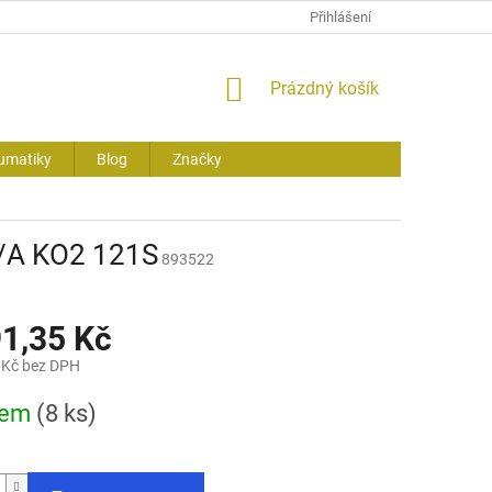
Přihlášení
NÁKUPNÍ
Prázdný košík
KOŠÍK
umatiky
Blog
Značky
/A KO2 121S
893522
91,35 Kč
 Kč bez DPH
dem
(8 ks)