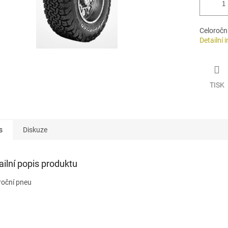
Celoročn
Detailní 
TISK
s
Diskuze
ailní popis produktu
roční pneu