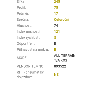
Šířka
:
245
Profil
:
75
Průměr
:
17
Sezóna
:
Celoroční
Hlučnost
:
74
Index nosnosti
:
121
Index rychlosti
:
S
Odpor tření
:
E
Přilnavost na mokru
:
B
ALL TERRAIN
MODEL
:
T/A KO2
VENDORITEMNO
:
893522
RFT - pneumatiky
NE
dojezdové
: