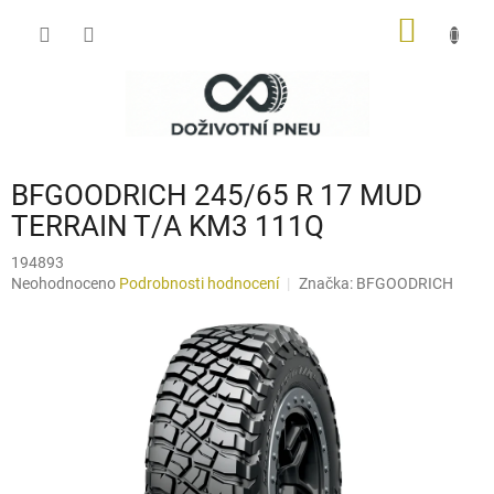
Přejít
NÁKUP
na
obsah
KOŠÍK
BFGOODRICH 245/65 R 17 MUD
TERRAIN T/A KM3 111Q
194893
Průměrné
Neohodnoceno
Podrobnosti hodnocení
Značka:
BFGOODRICH
hodnocení
produktu
je
0,0
z
5
hvězdiček.