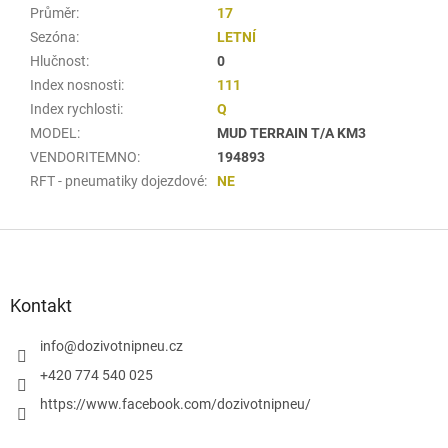
Průměr
:
17
Sezóna
:
LETNÍ
Hlučnost
:
0
Index nosnosti
:
111
Index rychlosti
:
Q
MODEL
:
MUD TERRAIN T/A KM3
VENDORITEMNO
:
194893
RFT - pneumatiky dojezdové
:
NE
Z
á
p
a
Kontakt
t
í
info
@
dozivotnipneu.cz
+420 774 540 025
https://www.facebook.com/dozivotnipneu/