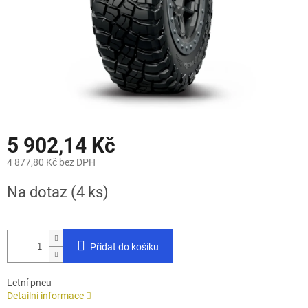
5 902,14 Kč
4 877,80 Kč bez DPH
Měrná
Na dotaz
(4 ks)
cena:
Přidat do košíku
Letní pneu
Detailní informace