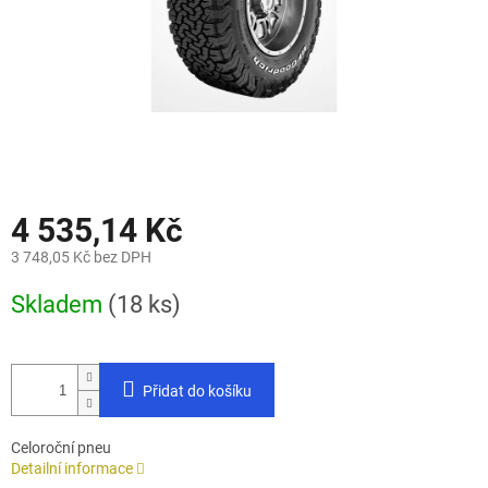
4 535,14 Kč
3 748,05 Kč bez DPH
Měrná
Skladem
(18 ks)
cena:
Přidat do košíku
Celoroční pneu
Detailní informace