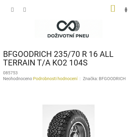
Přejít
NÁKUP
na
obsah
KOŠÍK
BFGOODRICH 235/70 R 16 ALL
TERRAIN T/A KO2 104S
085753
Průměrné
Neohodnoceno
Podrobnosti hodnocení
Značka:
BFGOODRICH
hodnocení
produktu
je
0,0
z
5
hvězdiček.