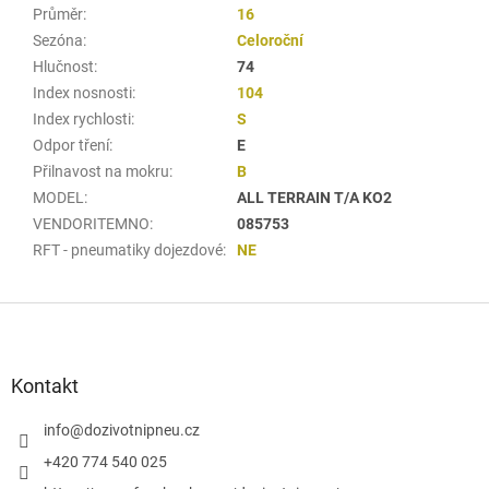
Průměr
:
16
Sezóna
:
Celoroční
Hlučnost
:
74
Index nosnosti
:
104
Index rychlosti
:
S
Odpor tření
:
E
Přilnavost na mokru
:
B
MODEL
:
ALL TERRAIN T/A KO2
VENDORITEMNO
:
085753
RFT - pneumatiky dojezdové
:
NE
Z
á
p
a
Kontakt
t
í
info
@
dozivotnipneu.cz
+420 774 540 025