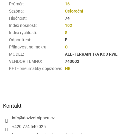
Průměr
:
16
Sezóna
:
Celoroční
Hlučnost
:
74
Index nosnosti
:
102
Index rychlosti
:
S
Odpor tření
:
E
Přilnavost na mokru
:
C
MODEL
:
ALL-TERRAIN T/A KO3 RWL
VENDORITEMNO
:
743002
RFT - pneumatiky dojezdové
:
NE
Z
á
p
a
Kontakt
t
í
info
@
dozivotnipneu.cz
+420 774 540 025