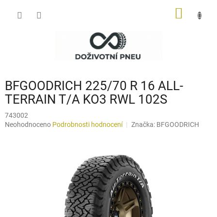
Přejít
NÁKUP
na
obsah
KOŠÍK
BFGOODRICH 225/70 R 16 ALL-
TERRAIN T/A KO3 RWL 102S
743002
Průměrné
Neohodnoceno
Podrobnosti hodnocení
Značka:
BFGOODRICH
hodnocení
produktu
je
0,0
z
5
hvězdiček.