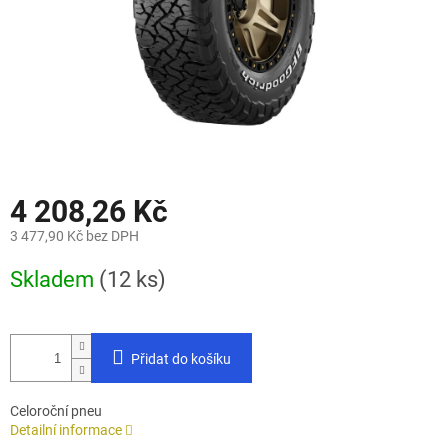
4 208,26 Kč
3 477,90 Kč bez DPH
Měrná
Skladem
(12 ks)
cena:
Přidat do košíku
Celoroční pneu
Detailní informace