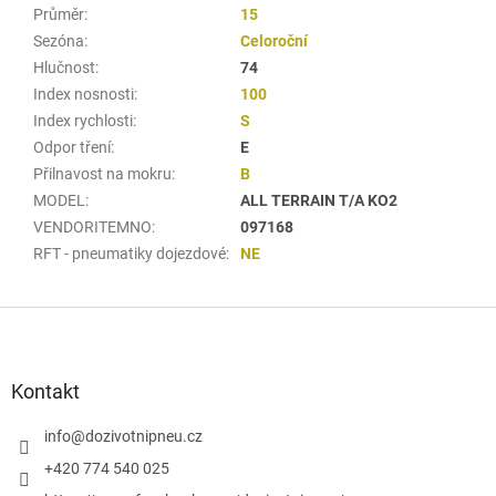
Průměr
:
15
Sezóna
:
Celoroční
Hlučnost
:
74
Index nosnosti
:
100
Index rychlosti
:
S
Odpor tření
:
E
Přilnavost na mokru
:
B
MODEL
:
ALL TERRAIN T/A KO2
VENDORITEMNO
:
097168
RFT - pneumatiky dojezdové
:
NE
Z
á
p
a
Kontakt
t
í
info
@
dozivotnipneu.cz
+420 774 540 025