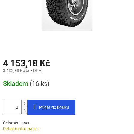
4 153,18 Kč
3 432,38 Kč bez DPH
Měrná
Skladem
(16 ks)
cena:
Přidat do košíku
Celoroční pneu
Detailní informace