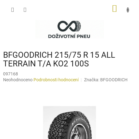
Přejít
NÁKUP
na
obsah
KOŠÍK
BFGOODRICH 215/75 R 15 ALL
TERRAIN T/A KO2 100S
097168
Průměrné
Neohodnoceno
Podrobnosti hodnocení
Značka:
BFGOODRICH
hodnocení
produktu
je
0,0
z
5
hvězdiček.