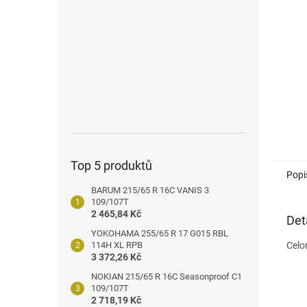
n
e
l
Top 5 produktů
Popi
BARUM 215/65 R 16C VANIS 3
109/107T
2 465,84 Kč
Det
YOKOHAMA 255/65 R 17 G015 RBL
114H XL RPB
Celo
3 372,26 Kč
NOKIAN 215/65 R 16C Seasonproof C1
109/107T
2 718,19 Kč