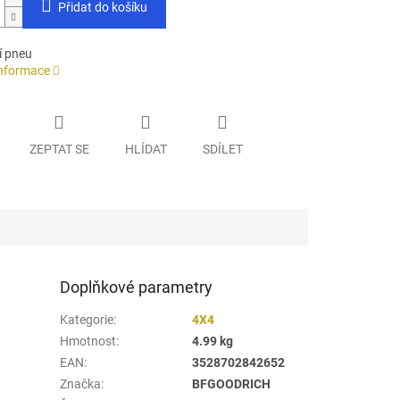
Přidat do košíku
í pneu
informace
ZEPTAT SE
HLÍDAT
SDÍLET
Doplňkové parametry
Kategorie
:
4X4
Hmotnost
:
4.99 kg
EAN
:
3528702842652
Značka
:
BFGOODRICH