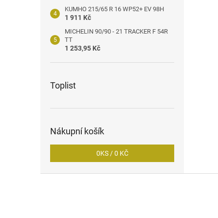
KUMHO 215/65 R 16 WP52+ EV 98H
1 911 Kč
MICHELIN 90/90 - 21 TRACKER F 54R
TT
1 253,95 Kč
Toplist
Nákupní košík
0
KS /
0 KČ
Z
á
p
a