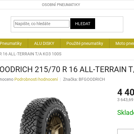
OSOBNÍ PNEUMATIKY
HLEDAT
 Pneumatiky
ALU DISKY
Použité pneumatiky
Moto pne
 16 ALL-TERRAIN T/A KO3 100S
OODRICH 215/70 R 16 ALL-TERRAIN T
né
noceno
Podrobnosti hodnocení
Značka:
BFGOODRICH
ní
4 4
u
3 643,69
Měrná
Skla
cena:
ek.