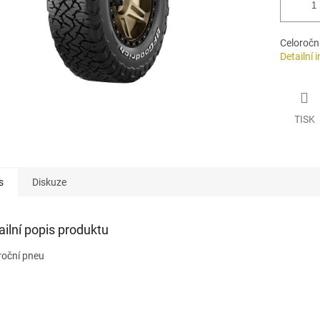
Celoročn
Detailní 
TISK
s
Diskuze
ailní popis produktu
roční pneu