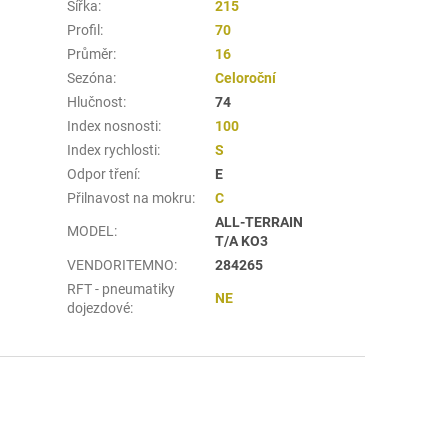
Šířka
:
215
Profil
:
70
Průměr
:
16
Sezóna
:
Celoroční
Hlučnost
:
74
Index nosnosti
:
100
Index rychlosti
:
S
Odpor tření
:
E
Přilnavost na mokru
:
C
ALL-TERRAIN
MODEL
:
T/A KO3
VENDORITEMNO
:
284265
RFT - pneumatiky
NE
dojezdové
: