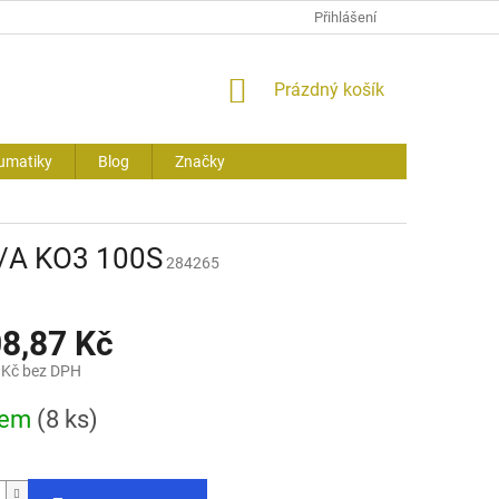
Přihlášení
NÁKUPNÍ
Prázdný košík
KOŠÍK
umatiky
Blog
Značky
/A KO3 100S
284265
08,87 Kč
 Kč bez DPH
dem
(8 ks)