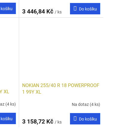
 košíku
Do košíku
3 446,84 Kč
/ ks
NOKIAN 255/40 R 18 POWERPROOF
Y XL
1 99Y XL
taz
(4 ks)
Na dotaz
(4 ks)
 košíku
Do košíku
3 158,72 Kč
/ ks