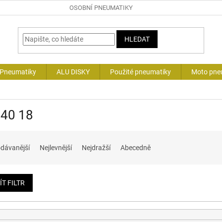
OSOBNÍ PNEUMATIKY
HLEDAT
 Pneumatiky
ALU DISKY
Použité pneumatiky
Moto pne
 40 18
dávanější
Nejlevnější
Nejdražší
Abecedně
ÍT FILTR