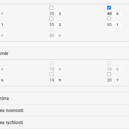
35
40
0
3
6
55
60
1
2
1
80
0
0
ůměr
15
16
0
0
0
19
20
6
9
7
zóna
dex nosnosti
ex rychlosti