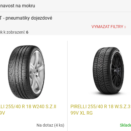
ilnavost na mokru
T - pneumatiky dojezdové
VYMAZAT FILTRY
k k zobrazení:
6
LI 255/40 R 18 W240 S.Z.II
PIRELLI 255/40 R 18 W.S.Z.3 
9V
99V XL RG
Na dotaz
(4 ks)
Skla