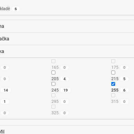
kladě
6
na
ačka
ka
165
175
0
0
0
205
215
0
4
5
245
255
14
19
6
295
315
1
0
0
325
0
0
fil