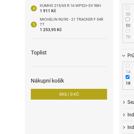
KUMHO 215/65 R 16 WP52+ EV 98H
1 911 Kč
30
MICHELIN 90/90 - 21 TRACKER F 54R
TT
50
1 253,95 Kč
70
Toplist
Pr
14
Nákupní košík
18
0
KS /
0 KČ
Se
In
Ind