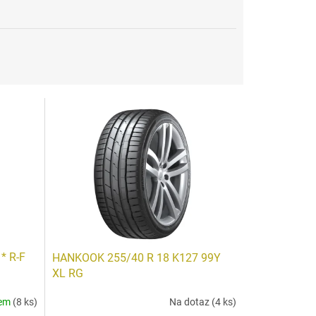
* R-F
HANKOOK 255/40 R 18 K127 99Y
XL RG
dem
(8 ks)
Na dotaz
(4 ks)