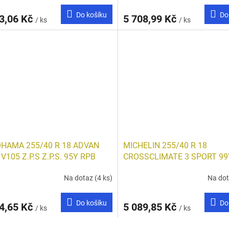
Do košíku
Do
3,06 Kč
5 708,99 Kč
/ ks
/ ks
HAMA 255/40 R 18 ADVAN
MICHELIN 255/40 R 18
 V105 Z.P.S Z.P.S. 95Y RPB
CROSSCLIMATE 3 SPORT 99
FSL
Na dotaz
(4 ks)
Na do
Do košíku
Do
4,65 Kč
5 089,85 Kč
/ ks
/ ks