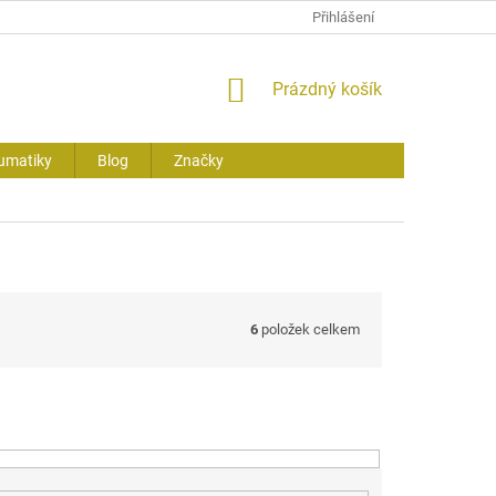
Přihlášení
NÁKUPNÍ
Prázdný košík
KOŠÍK
umatiky
Blog
Značky
6
položek celkem