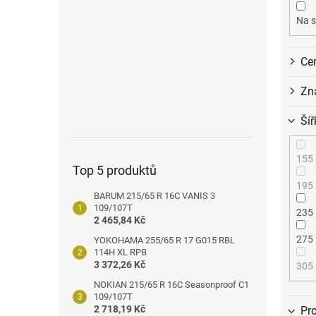
o
n
d
e
Na s
u
l
k
Ce
t
ů
Zn
Šíř
155
Top 5 produktů
195
BARUM 215/65 R 16C VANIS 3
109/107T
235
2 465,84 Kč
275
YOKOHAMA 255/65 R 17 G015 RBL
114H XL RPB
3 372,26 Kč
305
NOKIAN 215/65 R 16C Seasonproof C1
109/107T
2 718,19 Kč
Pro