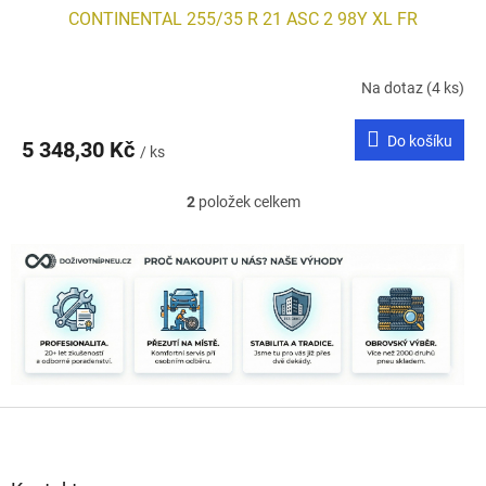
CONTINENTAL 255/35 R 21 ASC 2 98Y XL FR
Na dotaz
(4 ks)
Do košíku
5 348,30 Kč
/ ks
2
položek celkem
O
v
l
á
d
a
c
í
p
r
Z
v
k
á
y
p
v