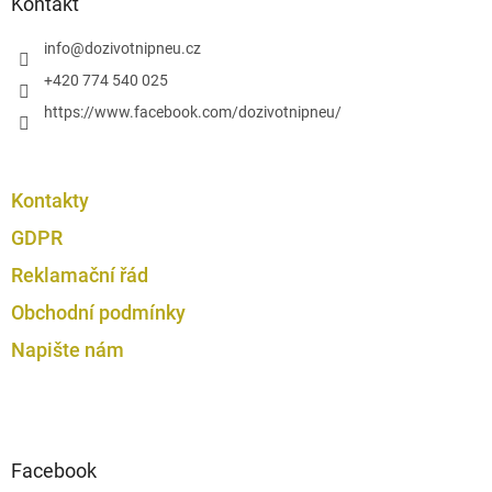
a
Kontakt
ý
t
p
í
info
@
dozivotnipneu.cz
i
s
+420 774 540 025
u
https://www.facebook.com/dozivotnipneu/
Kontakty
GDPR
Reklamační řád
Obchodní podmínky
Napište nám
Facebook