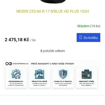
NEXEN 235/60 R 17 N'BLUE HD PLUS 102H
Skladem
(10 ks)
Do košíku
2 475,18 Kč
/ ks
3
položek celkem
O
v
l
á
d
a
c
í
p
r
Z
v
k
á