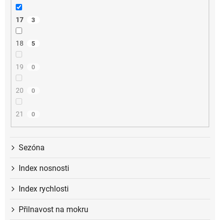
17
3
18
5
19
0
20
0
21
0
Sezóna
Index nosnosti
Index rychlosti
Přilnavost na mokru