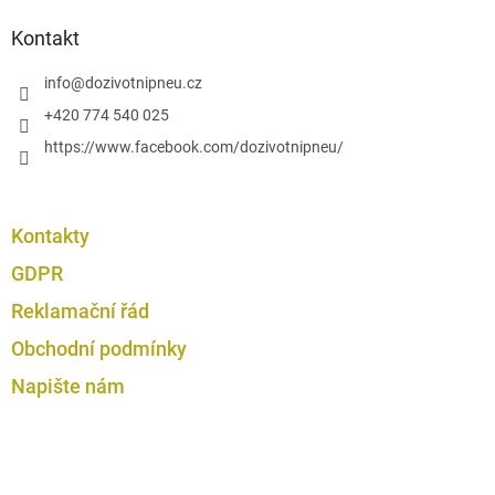
y
p
v
a
Kontakt
ý
t
p
í
info
@
dozivotnipneu.cz
i
s
+420 774 540 025
u
https://www.facebook.com/dozivotnipneu/
Kontakty
GDPR
Reklamační řád
Obchodní podmínky
Napište nám