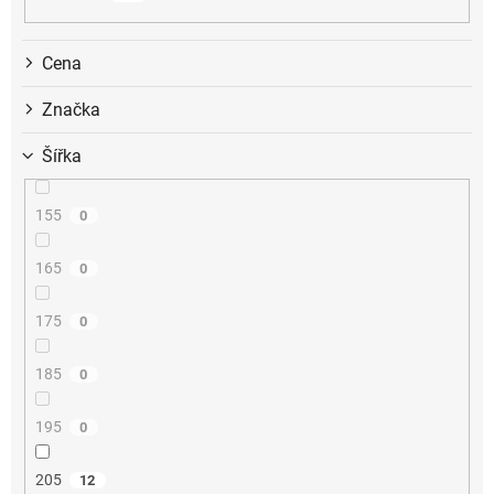
k
t
ů
Cena
Značka
Šířka
155
0
165
0
175
0
185
0
195
0
205
12