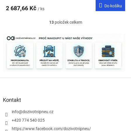
Do košíku
2 687,66 Kč
/ ks
13
položek celkem
O
v
l
á
d
a
c
í
p
r
Z
v
k
á
y
p
v
a
Kontakt
ý
t
p
í
info
@
dozivotnipneu.cz
i
s
+420 774 540 025
u
https://www.facebook.com/dozivotnipneu/