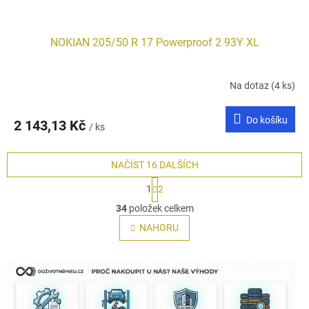
NOKIAN 205/50 R 17 Powerproof 2 93Y XL
Na dotaz
(4 ks)
Do košíku
2 143,13 Kč
/ ks
NAČÍST 16 DALŠÍCH
S
1
2
t
O
r
34
položek celkem
v
á
l
NAHORU
n
á
k
o
d
v
a
á
c
n
í
í
p