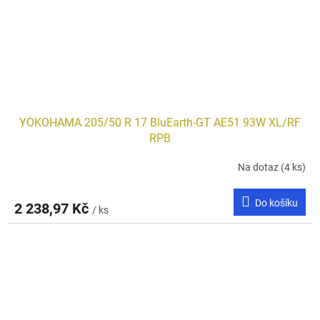
YOKOHAMA 205/50 R 17 BluEarth-GT AE51 93W XL/RF
RPB
Na dotaz
(4 ks)
Do košíku
2 238,97 Kč
/ ks