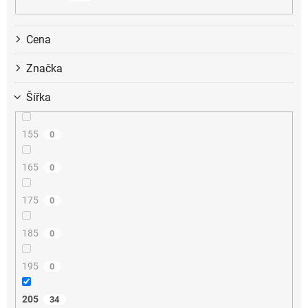
k
t
ů
Cena
Značka
Šířka
155
0
165
0
175
0
185
0
195
0
205
34