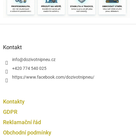
r
v
k
y
Z
v
á
ý
p
p
i
a
Kontakt
s
t
u
í
info
@
dozivotnipneu.cz
+420 774 540 025
https://www.facebook.com/dozivotnipneu/
Kontakty
GDPR
Reklamační řád
Obchodní podmínky