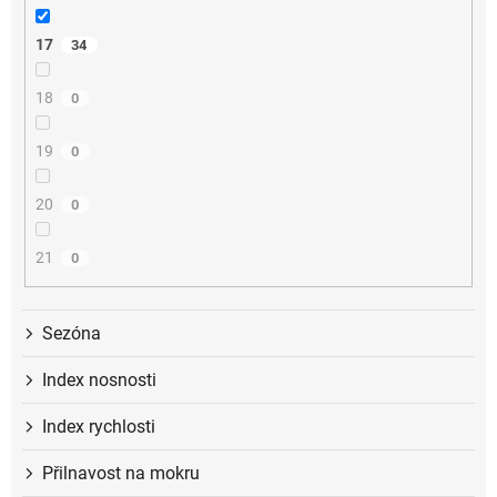
17
34
18
0
19
0
20
0
21
0
Sezóna
Index nosnosti
Index rychlosti
Přilnavost na mokru