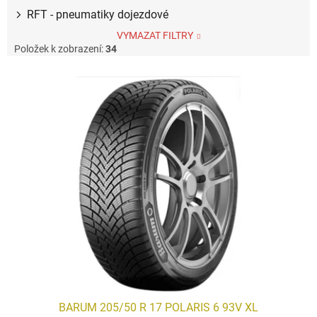
RFT - pneumatiky dojezdové
VYMAZAT FILTRY
Položek k zobrazení:
34
V
ý
p
i
s
p
r
o
d
u
k
t
ů
BARUM 205/50 R 17 POLARIS 6 93V XL